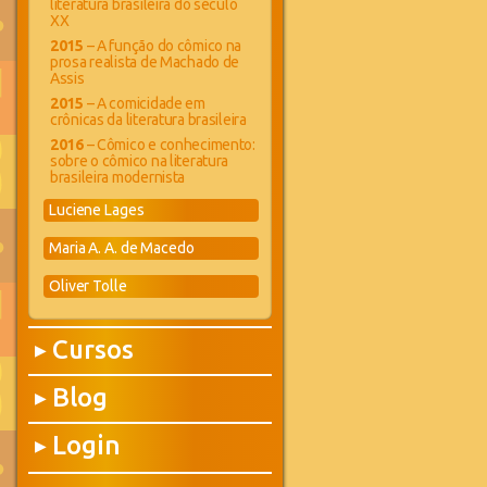
literatura brasileira do século
XX
2015
– A função do cômico na
prosa realista de Machado de
Assis
2015
– A comicidade em
crônicas da literatura brasileira
2016
– Cômico e conhecimento:
sobre o cômico na literatura
brasileira modernista
Luciene Lages
Maria A. A. de Macedo
Oliver Tolle
Cursos
▶
Blog
▶
Login
▶