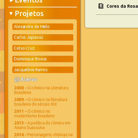
▶
book_4
Cores da Rosa
Projetos
▶
Alexandre de Melo
Carlos Japiassú
Celso Cruz
Dominique Boxus
Jacqueline Ramos
book_4
Acervo
2008
– O cômico na Literatura
Brasileira
2009
– O cômico na literatura
brasileira do século XIX
2011
– O cômico no
modernismo brasileiro
2013
– A poética do cômico em
Ariano Suassuna
2014
– Personagens cômicas na