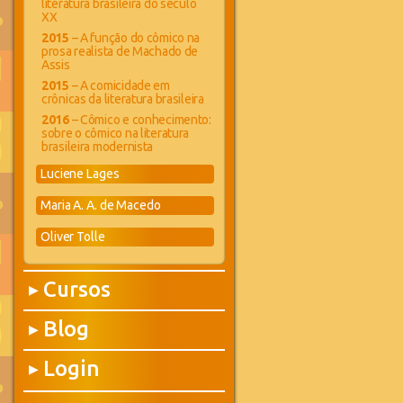
literatura brasileira do século
XX
2015
– A função do cômico na
prosa realista de Machado de
Assis
2015
– A comicidade em
crônicas da literatura brasileira
2016
– Cômico e conhecimento:
sobre o cômico na literatura
brasileira modernista
Luciene Lages
Maria A. A. de Macedo
Oliver Tolle
Cursos
▶
Blog
▶
Login
▶