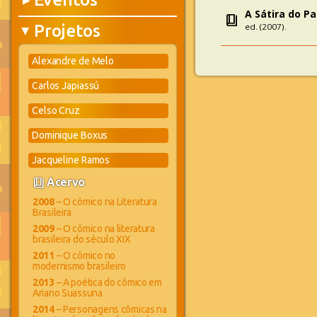
▶
A Sátira do P
book_4
Projetos
ed. (2007).
▶
Alexandre de Melo
Carlos Japiassú
Celso Cruz
Dominique Boxus
Jacqueline Ramos
book_4
Acervo
2008
– O cômico na Literatura
Brasileira
2009
– O cômico na literatura
brasileira do século XIX
2011
– O cômico no
modernismo brasileiro
2013
– A poética do cômico em
Ariano Suassuna
2014
– Personagens cômicas na