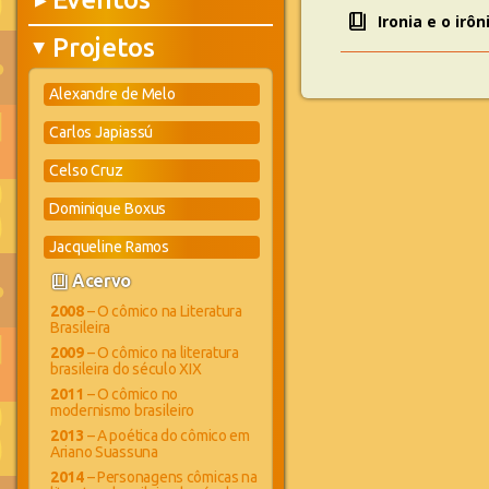
▶
book_4
Ironia e o irôn
Projetos
▶
Alexandre de Melo
Carlos Japiassú
Celso Cruz
Dominique Boxus
Jacqueline Ramos
book_4
Acervo
2008
– O cômico na Literatura
Brasileira
2009
– O cômico na literatura
brasileira do século XIX
2011
– O cômico no
modernismo brasileiro
2013
– A poética do cômico em
Ariano Suassuna
2014
– Personagens cômicas na