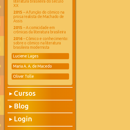
literatura brasileira do século
XX
2015
– A função do cômico na
prosa realista de Machado de
Assis
2015
– A comicidade em
crônicas da literatura brasileira
2016
– Cômico e conhecimento:
sobre o cômico na literatura
brasileira modernista
Luciene Lages
Maria A. A. de Macedo
Oliver Tolle
Cursos
▶
Blog
▶
Login
▶