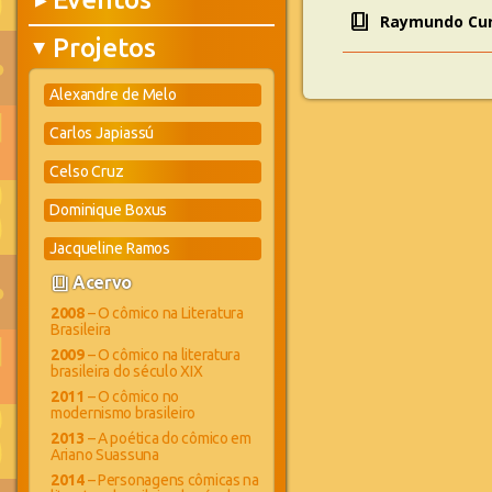
▶
book_4
Raymundo Cur
Projetos
▶
Alexandre de Melo
Carlos Japiassú
Celso Cruz
Dominique Boxus
Jacqueline Ramos
book_4
Acervo
2008
– O cômico na Literatura
Brasileira
2009
– O cômico na literatura
brasileira do século XIX
2011
– O cômico no
modernismo brasileiro
2013
– A poética do cômico em
Ariano Suassuna
2014
– Personagens cômicas na