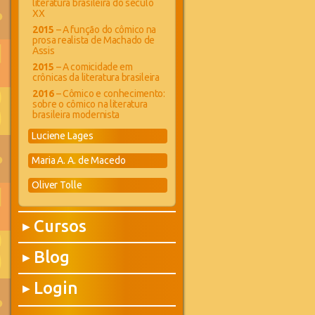
literatura brasileira do século
XX
2015
– A função do cômico na
prosa realista de Machado de
Assis
2015
– A comicidade em
crônicas da literatura brasileira
2016
– Cômico e conhecimento:
sobre o cômico na literatura
brasileira modernista
Luciene Lages
Maria A. A. de Macedo
Oliver Tolle
Cursos
▶
Blog
▶
Login
▶