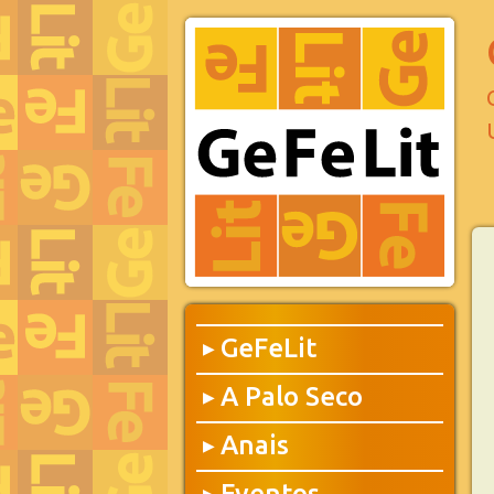
GeFeLit
▶
A Palo Seco
▶
Anais
▶
Eventos