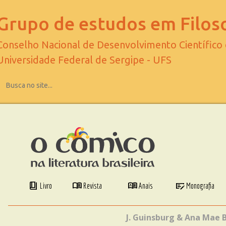
Grupo de estudos em Filoso
Conselho Nacional de Desenvolvimento Científico
Universidade Federal de Sergipe - UFS
book_4
menu_book
dictionary
checkbook
Livro
Revista
Anais
Monografia
J. Guinsburg & Ana Mae 