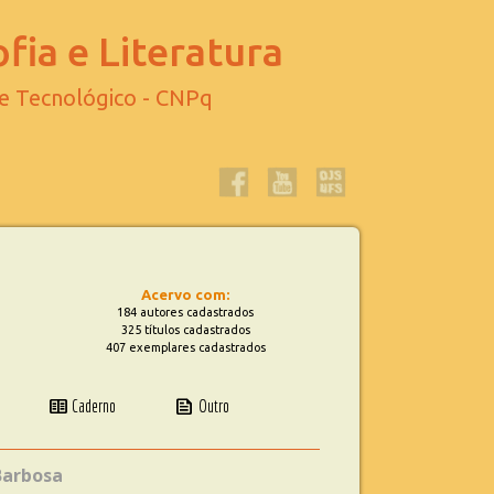
fia e Literatura
 e Tecnológico - CNPq
Acervo com:
184 autores cadastrados
325 títulos cadastrados
407 exemplares cadastrados
two_pager
news
Caderno
Outro
Barbosa