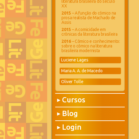
literatura brasileira do século
XX
2015
– A função do cômico na
prosa realista de Machado de
Assis
2015
– A comicidade em
crônicas da literatura brasileira
2016
– Cômico e conhecimento:
sobre o cômico na literatura
brasileira modernista
Luciene Lages
Maria A. A. de Macedo
Oliver Tolle
Cursos
▶
Blog
▶
Login
▶