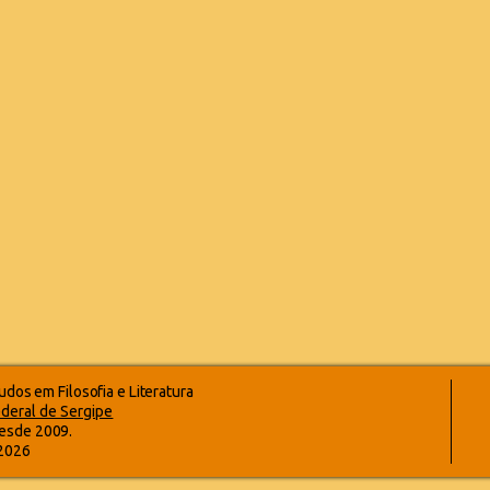
dos em Filosofia e Literatura
deral de Sergipe
esde 2009.
-2026