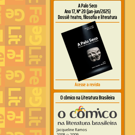
A Palo Seco
Ano 17, N° 20 (jan-jun/2025)
Dossiê teatro, filosofia e literatura
Acesse a revista
O cômico na Literatura Brasileira
Jacqueline Ramos
2008 ➭ 2009