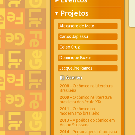
▶
Projetos
▶
Alexandre de Melo
Carlos Japiassú
Celso Cruz
Dominique Boxus
Jacqueline Ramos
book_4
Acervo
2008
– O cômico na Literatura
Brasileira
2009
– O cômico na literatura
brasileira do século XIX
2011
– O cômico no
modernismo brasileiro
2013
– A poética do cômico em
Ariano Suassuna
2014
– Personagens cômicas na