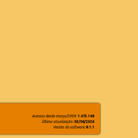
Acessos desde março/2009:
1.473.148
Última atualização:
03/06/2026
Versão do software:
8.1.1