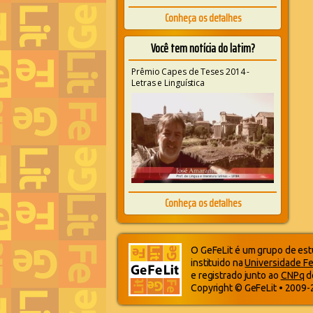
Conheça os detalhes
Você tem notícia do latim?
Prêmio Capes de Teses 2014 -
Letras e Linguística
Conheça os detalhes
O GeFeLit é um grupo de estu
instituido na
Universidade Fe
e registrado junto ao
CNPq
d
Copyright © GeFeLit • 2009