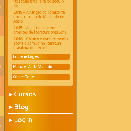
literatura brasileira do século
XX
2015
– A função do cômico na
prosa realista de Machado de
Assis
2015
– A comicidade em
crônicas da literatura brasileira
2016
– Cômico e conhecimento:
sobre o cômico na literatura
brasileira modernista
Luciene Lages
Maria A. A. de Macedo
Oliver Tolle
Cursos
▶
Blog
▶
Login
▶