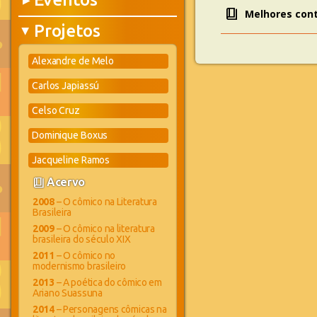
▶
book_4
Melhores cont
Projetos
▶
Alexandre de Melo
Carlos Japiassú
Celso Cruz
Dominique Boxus
Jacqueline Ramos
book_4
Acervo
2008
– O cômico na Literatura
Brasileira
2009
– O cômico na literatura
brasileira do século XIX
2011
– O cômico no
modernismo brasileiro
2013
– A poética do cômico em
Ariano Suassuna
2014
– Personagens cômicas na