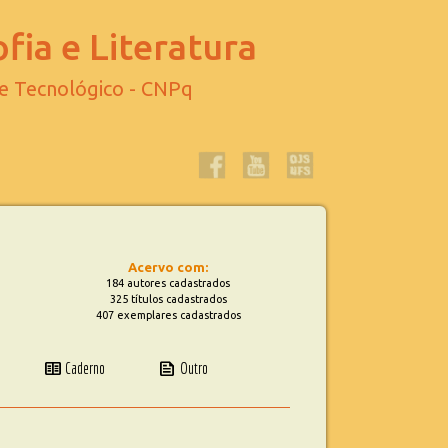
fia e Literatura
 e Tecnológico - CNPq
Acervo com:
184 autores cadastrados
325 títulos cadastrados
407 exemplares cadastrados
two_pager
news
Caderno
Outro