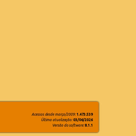
Acessos desde março/2009:
1.473.539
Última atualização:
03/06/2026
Versão do software:
8.1.1