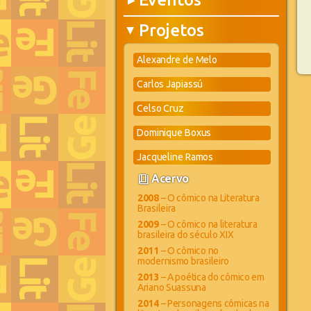
▶
Projetos
▶
Alexandre de Melo
Carlos Japiassú
Celso Cruz
Dominique Boxus
Jacqueline Ramos
book_4
Acervo
2008
– O cômico na Literatura
Brasileira
2009
– O cômico na literatura
brasileira do século XIX
2011
– O cômico no
modernismo brasileiro
2013
– A poética do cômico em
Ariano Suassuna
2014
– Personagens cômicas na