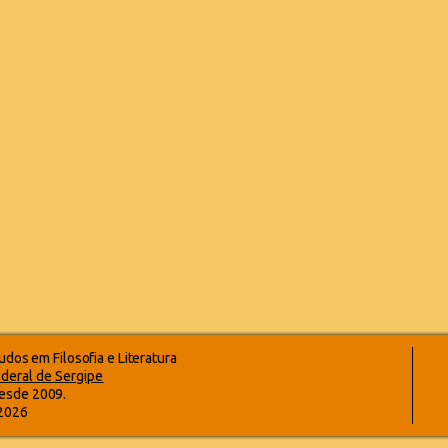
dos em Filosofia e Literatura
deral de Sergipe
esde 2009.
-2026