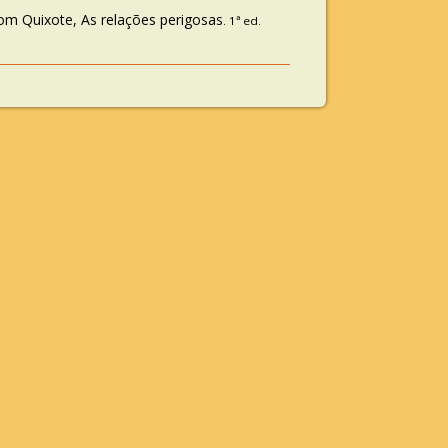
om Quixote, As relações perigosas
. 1ª ed.