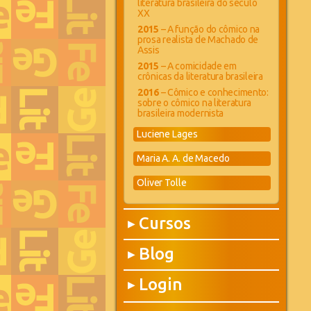
literatura brasileira do século
XX
2015
– A função do cômico na
prosa realista de Machado de
Assis
2015
– A comicidade em
crônicas da literatura brasileira
2016
– Cômico e conhecimento:
sobre o cômico na literatura
brasileira modernista
Luciene Lages
Maria A. A. de Macedo
Oliver Tolle
Cursos
▶
Blog
▶
Login
▶