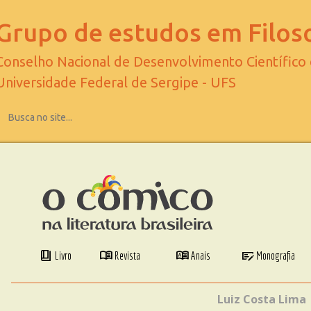
Grupo de estudos em Filoso
Conselho Nacional de Desenvolvimento Científico
Universidade Federal de Sergipe - UFS
book_4
menu_book
dictionary
checkbook
Livro
Revista
Anais
Monografia
Luiz Costa Lima