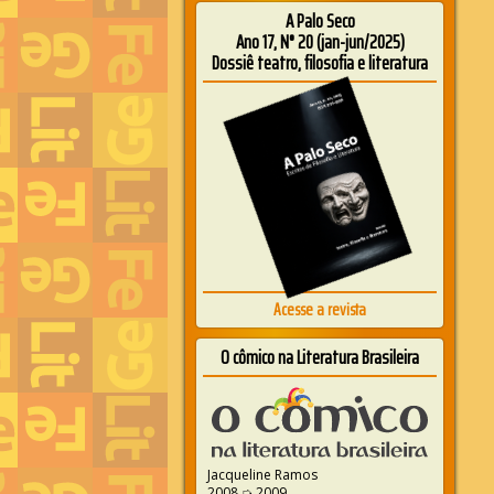
A Palo Seco
Ano 17, N° 20 (jan-jun/2025)
Dossiê teatro, filosofia e literatura
Acesse a revista
O cômico na Literatura Brasileira
Jacqueline Ramos
2008 ➭ 2009