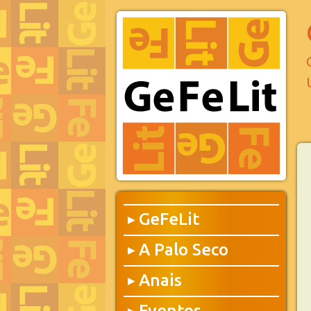
GeFeLit
▶
A Palo Seco
▶
Anais
▶
Eventos