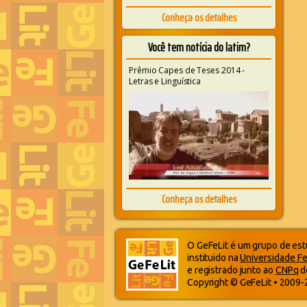
Conheça os detalhes
Você tem notícia do latim?
Prêmio Capes de Teses 2014 -
Letras e Linguística
Conheça os detalhes
O GeFeLit é um grupo de estu
instituido na
Universidade Fe
e registrado junto ao
CNPq
d
Copyright © GeFeLit • 2009