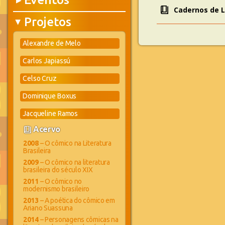
▶
book_4
Cadernos de Li
Projetos
▶
Alexandre de Melo
Carlos Japiassú
Celso Cruz
Dominique Boxus
Jacqueline Ramos
book_4
Acervo
2008
– O cômico na Literatura
Brasileira
2009
– O cômico na literatura
brasileira do século XIX
2011
– O cômico no
modernismo brasileiro
2013
– A poética do cômico em
Ariano Suassuna
2014
– Personagens cômicas na