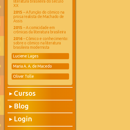
literatura brasileira do século
XX
2015
– A função do cômico na
prosa realista de Machado de
Assis
2015
– A comicidade em
crônicas da literatura brasileira
2016
– Cômico e conhecimento:
sobre o cômico na literatura
brasileira modernista
Luciene Lages
Maria A. A. de Macedo
Oliver Tolle
Cursos
▶
Blog
▶
Login
▶