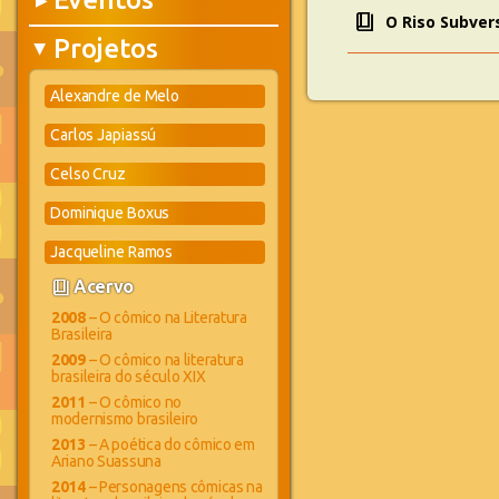
▶
book_4
O Riso Subver
Projetos
▶
Alexandre de Melo
Carlos Japiassú
Celso Cruz
Dominique Boxus
Jacqueline Ramos
book_4
Acervo
2008
– O cômico na Literatura
Brasileira
2009
– O cômico na literatura
brasileira do século XIX
2011
– O cômico no
modernismo brasileiro
2013
– A poética do cômico em
Ariano Suassuna
2014
– Personagens cômicas na