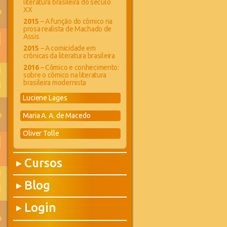
literatura brasileira do século
XX
2015
– A função do cômico na
prosa realista de Machado de
Assis
2015
– A comicidade em
crônicas da literatura brasileira
2016
– Cômico e conhecimento:
sobre o cômico na literatura
brasileira modernista
Luciene Lages
Maria A. A. de Macedo
Oliver Tolle
Cursos
▶
Blog
▶
Login
▶