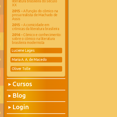
literatura brasileira do século
XX
2015
– A função do cômico na
prosa realista de Machado de
Assis
2015
– A comicidade em
crônicas da literatura brasileira
2016
– Cômico e conhecimento:
sobre o cômico na literatura
brasileira modernista
Luciene Lages
Maria A. A. de Macedo
Oliver Tolle
Cursos
▶
Blog
▶
Login
▶