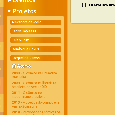
▶
book_4
Literatura Br
Projetos
▶
Alexandre de Melo
Carlos Japiassú
Celso Cruz
Dominique Boxus
Jacqueline Ramos
book_4
Acervo
2008
– O cômico na Literatura
Brasileira
2009
– O cômico na literatura
brasileira do século XIX
2011
– O cômico no
modernismo brasileiro
2013
– A poética do cômico em
Ariano Suassuna
2014
– Personagens cômicas na