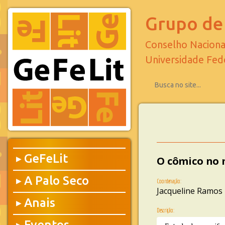
Grupo de 
Conselho Naciona
Universidade Fed
GeFeLit
O cômico no 
▶
A Palo Seco
▶
Coordenação:
Jacqueline Ramos
Anais
▶
Descrição:
Eventos