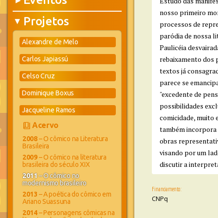
▶
Estudo das manifes
nosso primeiro mom
Projetos
▶
processos de repre
paródia de nossa l
Alexandre de Melo
Paulicéia desvaira
rebaixamento dos p
Carlos Japiassú
textos já consagra
Celso Cruz
parece se emancipa
Dominique Boxus
"excedente de pens
possibilidades exc
Jacqueline Ramos
comicidade, muito 
book_4
Acervo
também incorpora a
2008
– O cômico na Literatura
obras representativ
Brasileira
visando por um lad
2009
– O cômico na literatura
discutir a interpre
brasileira do século XIX
2011
– O cômico no
modernismo brasileiro
Financiamento:
2013
– A poética do cômico em
CNPq
Ariano Suassuna
2014
– Personagens cômicas na