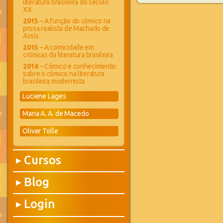
literatura brasileira do século
XX
2015
– A função do cômico na
prosa realista de Machado de
Assis
2015
– A comicidade em
crônicas da literatura brasileira
2016
– Cômico e conhecimento:
sobre o cômico na literatura
brasileira modernista
Luciene Lages
Maria A. A. de Macedo
Oliver Tolle
Cursos
▶
Blog
▶
Login
▶