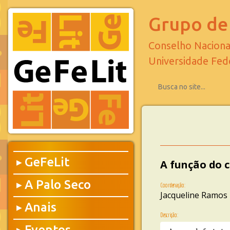
Grupo de 
Conselho Naciona
Universidade Fed
GeFeLit
A função do 
▶
A Palo Seco
▶
Coordenação:
Jacqueline Ramos
Anais
▶
Descrição:
Eventos