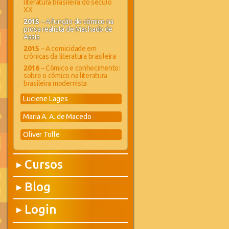
literatura brasileira do século
XX
2015
– A função do cômico na
prosa realista de Machado de
Assis
2015
– A comicidade em
crônicas da literatura brasileira
2016
– Cômico e conhecimento:
sobre o cômico na literatura
brasileira modernista
Luciene Lages
Maria A. A. de Macedo
Oliver Tolle
Cursos
▶
Blog
▶
Login
▶