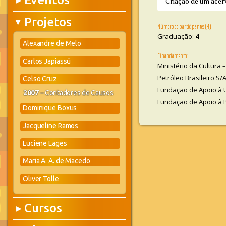
▶
Criação de um acerv
Projetos
▶
Número de participantes (4):
Graduação:
4
Alexandre de Melo
Financiamento:
Carlos Japiassú
Ministério da Cultura 
Petróleo Brasileiro S/
Celso Cruz
Fundação de Apoio à U
2007
– Contadores de Causos
Fundação de Apoio à 
Dominique Boxus
Jacqueline Ramos
Luciene Lages
Maria A. A. de Macedo
Oliver Tolle
Cursos
▶