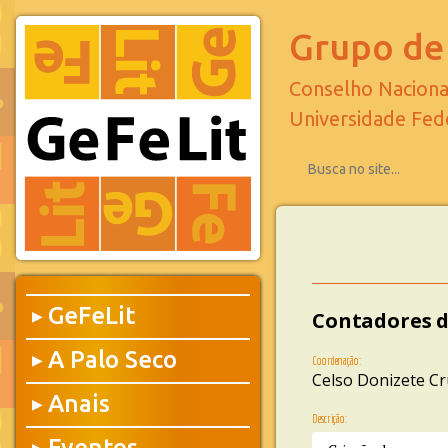
Grupo de 
Conselho Naciona
Universidade Fed
GeFeLit
Contadores d
▶
A Palo Seco
▶
Coordenação:
Celso Donizete Cr
Anais
▶
Descrição:
Eventos