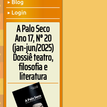
Blog
▶
Login
▶
A Palo Seco
Ano 17, N° 20
(jan-jun/2025)
Dossiê teatro,
filosofia e
literatura