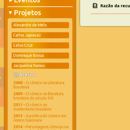
▶
book_4
Razão da rec
Projetos
▶
Alexandre de Melo
Carlos Japiassú
Celso Cruz
Dominique Boxus
Jacqueline Ramos
book_4
Acervo
2008
– O cômico na Literatura
Brasileira
2009
– O cômico na literatura
brasileira do século XIX
2011
– O cômico no
modernismo brasileiro
2013
– A poética do cômico em
Ariano Suassuna
2014
– Personagens cômicas na