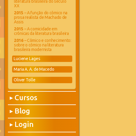
literatura brasileira do século
XX
2015
– A função do cômico na
prosa realista de Machado de
Assis
2015
– A comicidade em
crônicas da literatura brasileira
2016
– Cômico e conhecimento:
sobre o cômico na literatura
brasileira modernista
Luciene Lages
Maria A. A. de Macedo
Oliver Tolle
Cursos
▶
Blog
▶
Login
▶