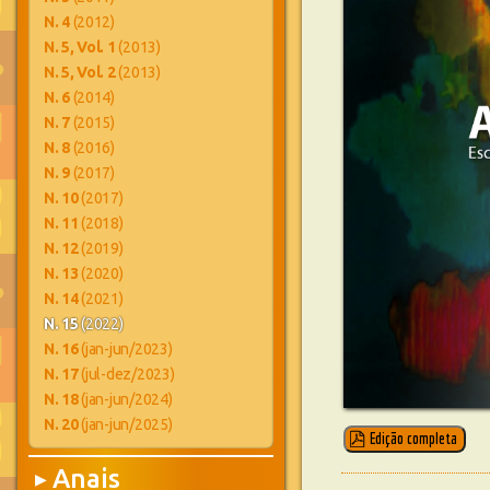
N. 4
(2012)
N. 5, Vol. 1
(2013)
N. 5, Vol. 2
(2013)
N. 6
(2014)
N. 7
(2015)
N. 8
(2016)
N. 9
(2017)
N. 10
(2017)
N. 11
(2018)
N. 12
(2019)
N. 13
(2020)
N. 14
(2021)
N. 15
(2022)
N. 16
(jan-jun/2023)
N. 17
(jul-dez/2023)
N. 18
(jan-jun/2024)
N. 20
(jan-jun/2025)
Edição completa
Anais
▶