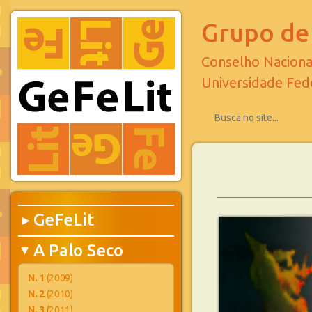
Grupo de 
Conselho Naciona
Universidade Fed
GeFeLit
▶
A Palo Seco
▶
N. 1
(2009)
N. 2
(2010)
N. 3
(2011)