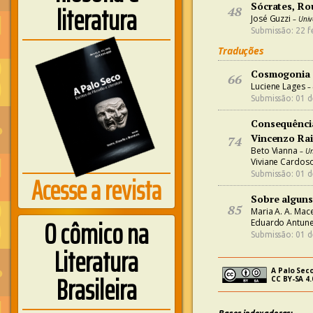
literatura
Sócrates, Ro
48
José Guzzi
– Univ
Submissão: 22 f
Traduções
Cosmogonia 
66
Luciene Lages
– 
Submissão: 01 d
Consequência
Vincenzo Ra
74
Beto Vianna
– Un
Viviane Cardos
Acesse a revista
Submissão: 01 d
Sobre algun
85
Maria A. A. Ma
O cômico na
Eduardo Antun
Submissão: 01 d
Literatura
A Palo Seco
Brasileira
CC BY-SA 4.