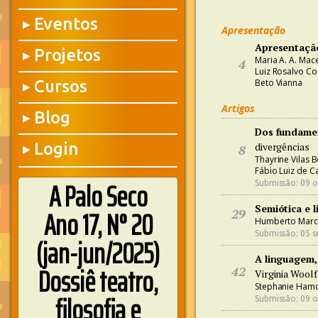
Eventos
▶
Apresentação
Apresentaçã
Projetos
▶
Maria A. A. Ma
4
Luiz Rosalvo Co
Cursos
Beto Vianna
▶
Artigos
Blog
▶
Dos fundamen
Login
divergências
8
▶
Thayrine Vilas 
Fábio Luiz de C
A Palo Seco
Submissão: 09 o
Semiótica e l
Ano 17, N° 20
29
Humberto Marc
Submissão: 05 s
(jan-jun/2025)
A linguagem,
Dossiê teatro,
42
Virginia Woolf
Stephanie Ham
filosofia e
Submissão: 09 o