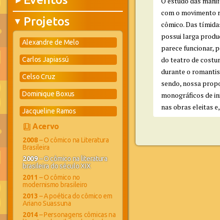
▶
O estudo das manif
com o movimento ro
Projetos
▶
cômico. Das tímida
possui larga produ
Alexandre de Melo
parece funcionar, 
do teatro de costu
Carlos Japiassú
durante o romanti
Celso Cruz
sendo, nossa propo
Dominique Boxus
monográficos de in
nas obras eleitas e
Jacqueline Ramos
book_4
Acervo
2008
– O cômico na Literatura
Brasileira
2009
– O cômico na literatura
brasileira do século XIX
2011
– O cômico no
modernismo brasileiro
2013
– A poética do cômico em
Ariano Suassuna
2014
– Personagens cômicas na