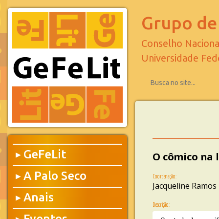
Grupo de 
Conselho Naciona
Universidade Fed
GeFeLit
O cômico na l
▶
A Palo Seco
▶
Coordenação:
Jacqueline Ramos
Anais
▶
Descrição:
Eventos