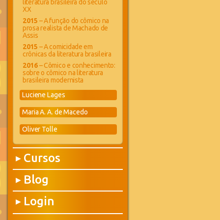
literatura brasileira do século
XX
2015
– A função do cômico na
prosa realista de Machado de
Assis
2015
– A comicidade em
crônicas da literatura brasileira
2016
– Cômico e conhecimento:
sobre o cômico na literatura
brasileira modernista
Luciene Lages
Maria A. A. de Macedo
Oliver Tolle
Cursos
▶
Blog
▶
Login
▶