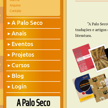
Arquivo
Contato
A Palo Seco
▶
“A Palo Seco
traduções e artigos
Anais
▶
literatura.
Eventos
▶
Projetos
▶
Cursos
▶
Blog
▶
Login
▶
A Palo Seco