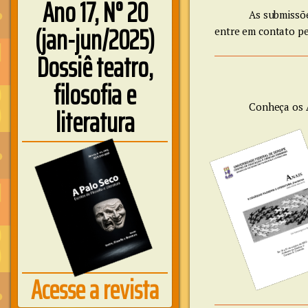
Ano 17, N° 20
As submissõe
(jan-jun/2025)
entre em contato pe
Dossiê teatro,
filosofia e
Conheça os A
literatura
Acesse a revista