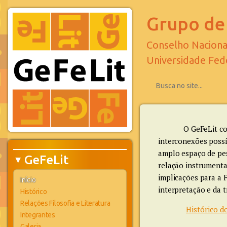
Grupo de 
Conselho Naciona
Universidade Fed
O GeFeLit co
interconexões possí
amplo espaço de pesq
GeFeLit
▶
relação instrumental
implicações para a F
Início
interpretação e da 
Histórico
Relações Filosofia e Literatura
Histórico d
Integrantes
Galeria