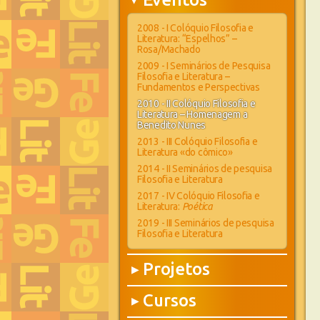
▶
2008 - I Colóquio Filosofia e
Literatura: “Espelhos” –
Rosa/Machado
2009 - I Seminários de Pesquisa
Filosofia e Literatura –
Fundamentos e Perspectivas
2010 - II Colóquio Filosofia e
Literatura – Homenagem a
Benedito Nunes
2013 - III Colóquio Filosofia e
Literatura «do cômico»
2014 - II Seminários de pesquisa
Filosofia e Literatura
2017 - IV Colóquio Filosofia e
Literatura:
Poética
2019 - III Seminários de pesquisa
Filosofia e Literatura
Projetos
▶
Cursos
▶