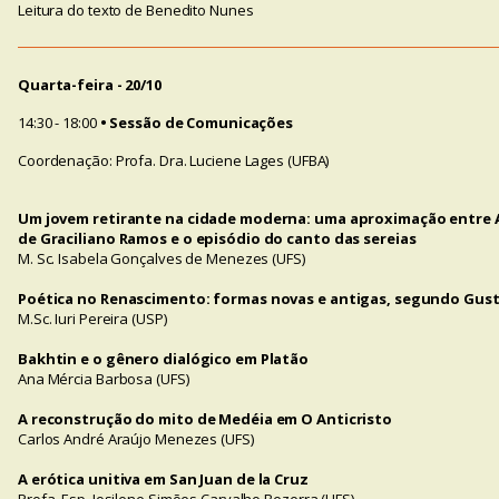
Leitura do texto de Benedito Nunes
Quarta-feira - 20/10
14:30 - 18:00
• Sessão de Comunicações
Coordenação: Profa. Dra. Luciene Lages (UFBA)
Um jovem retirante na cidade moderna: uma aproximação entre 
de Graciliano Ramos e o episódio do canto das sereias
M. Sc. Isabela Gonçalves de Menezes (UFS)
Poética no Renascimento: formas novas e antigas, segundo Gus
M.Sc. Iuri Pereira (USP)
Bakhtin e o gênero dialógico em Platão
Ana Mércia Barbosa (UFS)
A reconstrução do mito de Medéia em O Anticristo
Carlos André Araújo Menezes (UFS)
A erótica unitiva em San Juan de la Cruz