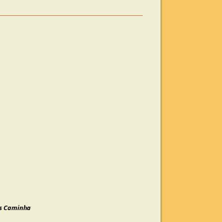
a
as Caminha