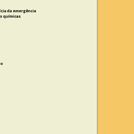
cia da emergência
as químicas
io