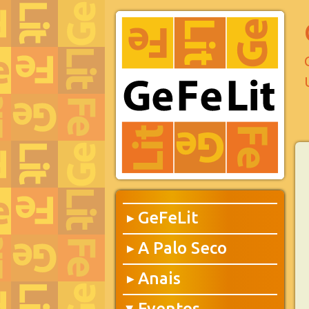
GeFeLit
▶
A Palo Seco
▶
Anais
▶
Eventos