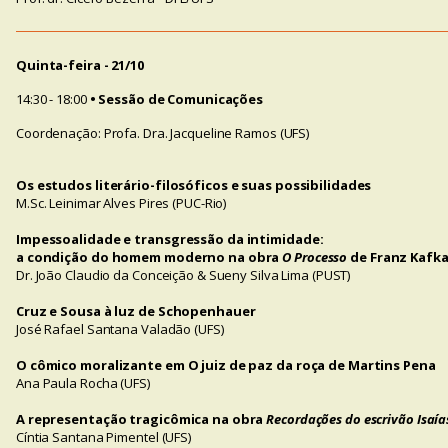
Quinta-feira - 21/10
14:30 - 18:00
• Sessão de Comunicações
Coordenação: Profa. Dra. Jacqueline Ramos (UFS)
Os estudos literário-filosóficos e suas possibilidades
M.Sc. Leinimar Alves Pires (PUC-Rio)
Impessoalidade e transgressão da intimidade:
a condição do homem moderno na obra
O Processo
de Franz Kafk
Dr. João Claudio da Conceição & Sueny Silva Lima (PUST)
Cruz e Sousa à luz de Schopenhauer
José Rafael Santana Valadão (UFS)
O cômico moralizante em O juiz de paz da roça de Martins Pena
Ana Paula Rocha (UFS)
A representação tragicômica na obra
Recordações do escrivão Isaí
Cíntia Santana Pimentel (UFS)