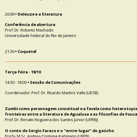
20:00
• Deleuze e a literatura
Conferência de abertura
Prof. Dr. Roberto Machado
Universidade Federal do Rio de Janeiro
21:30
• Coquetel
Terça-feira - 19/10
14:30 - 18:00
• Sessão de Comunicações
Coordenador: Prof. Dr. Ricardo Martins Valle (UESB)
Zumbi como personagem conceitual e a favela como heterotopia
fronteiras entre a literatura de Agualusa e as filosofias de Fouc
Prof. Dr. Renato Nogueira dos Santos Junior (UFRRJ)
O conto de Sergio Faraco e o “entre-lugar” do gaúcho
Profa. M.Sc. Andrea Cristiane Kahmann (UFPB)