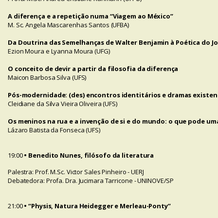
A diferença e a repetição numa “Viagem ao México”
M. Sc. Angela Mascarenhas Santos (UFBA)
Da Doutrina das Semelhanças de Walter Benjamin à Poética do Jog
Ezion Moura e Lyanna Moura (UFG)
O conceito de devir a partir da filosofia da diferença
Maicon Barbosa Silva (UFS)
Pós-modernidade: (des) encontros identitários e dramas existenci
Cleidiane da Silva Vieira Oliveira (UFS)
Os meninos na rua e a invenção de si e do mundo: o que pode um
Lázaro Batista da Fonseca (UFS)
19:00
• Benedito Nunes, filósofo da literatura
Palestra: Prof. M.Sc. Victor Sales Pinheiro - UERJ
Debatedora: Profa. Dra. Jucimara Tarricone - UNINOVE/SP
21:00
• “Physis, Natura Heidegger e Merleau-Ponty”