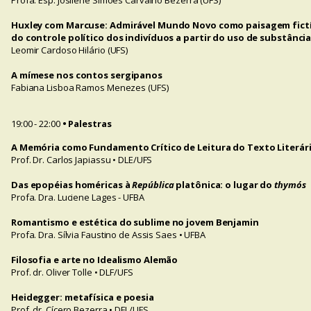
Profa. Esp. Josilene Simões Carvalho Bezerra (UFS)
Huxley com Marcuse: Admirável Mundo Novo como paisagem fictí
do controle político dos indivíduos a partir do uso de substânci
Leomir Cardoso Hilário (UFS)
A mímese nos contos sergipanos
Fabiana Lisboa Ramos Menezes (UFS)
19:00 - 22:00
• Palestras
A Memória como Fundamento Crítico de Leitura do Texto Literár
Prof. Dr. Carlos Japiassu • DLE/UFS
Das epopéias homéricas à
República
platônica: o lugar do
thymós
Profa. Dra. Luciene Lages - UFBA
Romantismo e estética do sublime no jovem Benjamin
Profa. Dra. Sílvia Faustino de Assis Saes • UFBA
Filosofia e arte no Idealismo Alemão
Prof. dr. Oliver Tolle • DLF/UFS
Heidegger: metafísica e poesia
Prof. dr. Cícero Bezerra • DFL/UFS