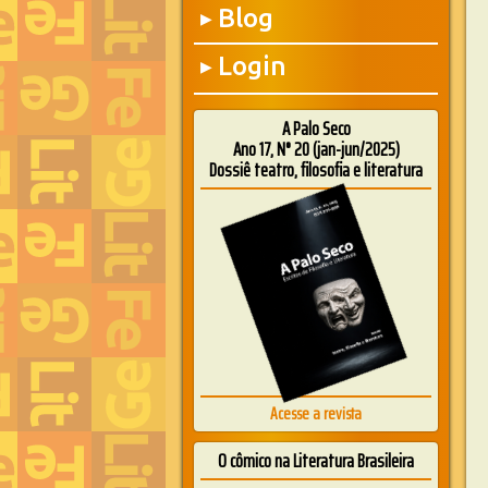
Blog
▶
Login
▶
A Palo Seco
Ano 17, N° 20 (jan-jun/2025)
Dossiê teatro, filosofia e literatura
Acesse a revista
O cômico na Literatura Brasileira