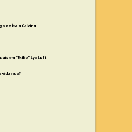
o de Ítalo Calvino
ais em “Exílio” Lya Luft
a vida nua?