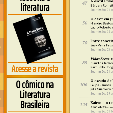
A escrita filo
literatura
47
Bárbara Romei
Submissão: 01 m
O devir em J
56
Hiandro Bastos 
Lauro Roberto 
Submissão: 25 a
Entre concei
70
Suzy Meire Faus
Submissão: 03 m
Vidas Secas
: 
89
Acesse a revista
Claudio Cledso
Raimundo Borge
Submissão: 21 a
O cômico na
O escudo de 
106
Felipe Ramos Ga
Literatura
Julia Guerreiro 
Submissão: 29 a
Brasileira
Kairós – o t
125
Allan Alves
– Uni
Submissão: 01 fe