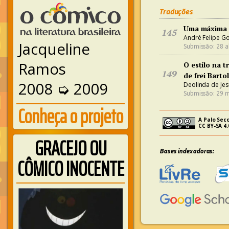
Traduções
Uma máxima da
145
André Felipe Go
Jacqueline
Submissão: 28 a
Ramos
O estilo na 
149
de frei Barto
2008 ➭ 2009
Deolinda de Jes
Submissão: 29 m
Conheça o projeto
A Palo Seco
CC BY-SA 4.
GRACEJO OU
Bases indexadoras:
CÔMICO INOCENTE