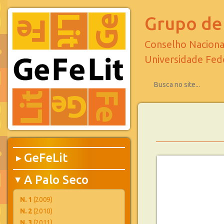
Grupo de 
Conselho Naciona
Universidade Fed
GeFeLit
▶
A Palo Seco
▶
N. 1
(2009)
N. 2
(2010)
N. 3
(2011)