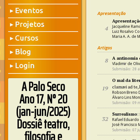
Eventos
▶
Apresentação
Apresentaçã
Projetos
▶
Jacqueline Ram
4
Luiz Rosalvo Co
Cursos
Maria A. A. de
▶
Artigos
Blog
▶
A antinomia
8
Vladimir de Oli
Login
▶
Submissão: 28 a
A Palo Seco
O mal da lite
clamavi ad te,
19
Ano 17, N° 20
Robson Breno 
Álvaro Lins Mon
Submissão: 09 m
(jan-jun/2025)
Surrealismo
:
Dossiê teatro,
32
Rafael Eduardo
José Francisco 
filosofia e
Submissão: 07 ju