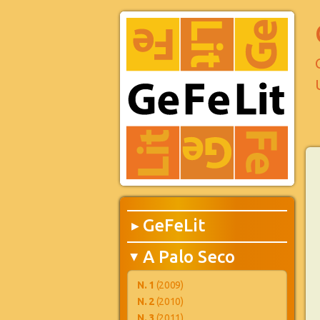
GeFeLit
▶
A Palo Seco
▶
N. 1
(2009)
N. 2
(2010)
N. 3
(2011)