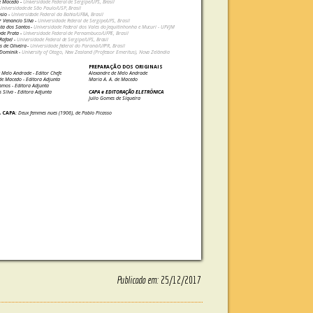
de Macedo -
Universidade Federal de Sergipe/UFS, Brasil
Universidade de São Paulo/USP, Brasil
sio -
Universidade Federal da Bahia/UFBA, Brasil
 Venancio Silva -
Universidade Federal de Sergipe/UFS, Brasil
ta dos Santos -
Universidade Federal dos Vales do Jequitinhonha e Mucuri - UFVJM
yde Prata -
Universidade Federal de Pernambuco/UFPE, Brasil
Rafael -
Universidade Federal de Sergipe/UFS, Brasil
s de Oliveira -
Universidade federal do Paraná/UFPR, Brasil
 Dominik -
University of Otago, New Zealand (Professor Emeritus), Nova Zelândia
PREPARAÇÃO DOS ORIGINAIS
e Melo Andrade -
Editor Chefe
Alexandre de Melo Andrade
 de Macedo -
Editora Adjunta
Maria A. A. de Macedo
Ramos -
Editora Adjunta
s Silva -
Editora Adjunta
CAPA e EDITORAÇÃO ELETRÔNICA
Julio Gomes de Siqueira
 CAPA
:
Deux femmes nues (1906), de Pablo Picasso
Publicado em:
25/12/2017