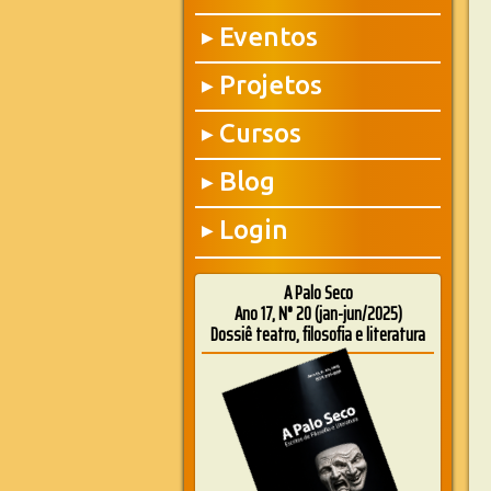
Eventos
▶
Projetos
▶
Cursos
▶
Blog
▶
Login
▶
A Palo Seco
Ano 17, N° 20 (jan-jun/2025)
Dossiê teatro, filosofia e literatura