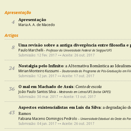
Apresentação
Apresentação
4
Maria A. A. de Macedo
Artigos
Uma revisão sobre a antiga divergência entre filosofia e 
8
Paulo Marchelli
– Professor da Universidade Federal de Sergipe/UFS
Submissão: 12 fev. 2017 ⊶ Aceite: 26 out. 2017
Nostalgia pelo Infinito
: a Alternativa Romântica ao Idealis
24
Mirian Monteiro Kussumi
– Doutoranda do Programa de Pós-Graduação em Fil
Submissão: 12 jun. 2017 ⊶ Aceite: 17 out. 2017
O mal em Machado de Assis
:
Conto de escola
36
João Paulo Santos Silva
– Mestrando em Letras/UFS (bolsa CAPES)
Submissão: 30 mar. 2017 ⊶ Aceite: 13 out. 2017
Aspectos existencialistas em Luís da Silva
: a degradação d
43
Ramos
Fabiana Maceno Domingos Pedrolo
– Universidade Estadual do Oeste do P
Submissão: 04 jun. 2017 ⊶ Aceite: 26 out. 2017