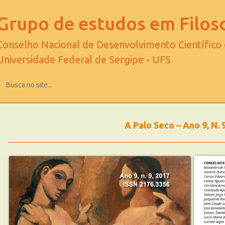
Grupo de estudos em Filoso
Conselho Nacional de Desenvolvimento Científico
Universidade Federal de Sergipe - UFS
A Palo Seco – Ano 9, N. 
CONSELHO E
Alexandre de
Camille Dumo
Carlos Eduard
Celina Figuei
Christine Arn
Conceição Ap
Fabian Jorge 
Jacqueline R
Jean-Claude L
José Amarant
Leonor Demétr
Lúcia Maria d
Luciene Lages 