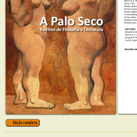
Maria A. A. 
Oliver Tolle -
Renato Ambró
Romero Junior
Rosana Baptis
Tarik de Atha
Ulisses Neves 
Waltencir Alve
William John
EDITORIA
Alexandre d
Maria A. A.
Jacqueline 
Luciene Lage
IMAGEM DA
Edição completa