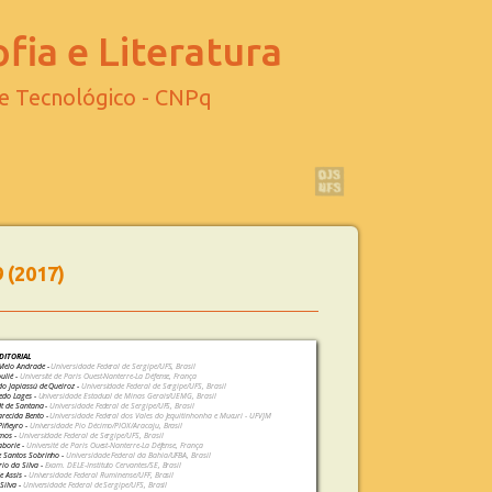
fia e Literatura
 e Tecnológico - CNPq
9 (2017)
DITORIAL
 Melo Andrade -
Universidade Federal de Sergipe/UFS, Brasil
ulié -
Université de Paris Ouest-Nanterre-La Défense, França
o Japiassú de Queiroz -
Universidade Federal de Sergipe/UFS, Brasil
redo Lages -
Universidade Estadual de Minas Gerais/UEMG, Brasil
dt de Santana -
Universidade Federal de Sergipe/UFS, Brasil
arecida Bento -
Universidade Federal dos Vales do Jequitinhonha e Mucuri - UFVJM
Piñeyro -
Universidade Pio Décimo/PIOX/Aracaju, Brasil
amos -
Universidade Federal de Sergipe/UFS, Brasil
aborie -
Université de Paris Ouest-Nanterre-La Défense, França
e Santos Sobrinho -
Universidade Federal da Bahia/UFBA, Brasil
io da Silva -
Exam. DELE-Instituto Cervantes/SE, Brasil
e Assis -
Universidade Federal Fluminense/UFF, Brasil
Silva -
Universidade Federal de Sergipe/UFS, Brasil