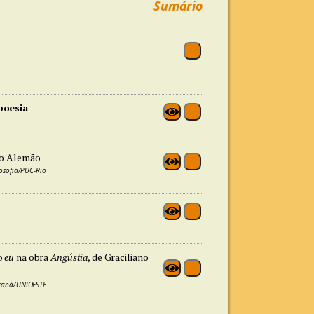
Sumário
poesia
mo Alemão
osofia/PUC-Rio
o
eu
na obra
Angústia
, de Graciliano
araná/UNIOESTE