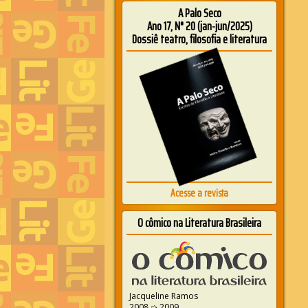
A Palo Seco
Ano 17, N° 20 (jan-jun/2025)
Dossiê teatro, filosofia e literatura
Acesse a revista
O cômico na Literatura Brasileira
Jacqueline Ramos
2008 ➭ 2009