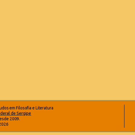
dos em Filosofia e Literatura
deral de Sergipe
esde 2009.
-2026