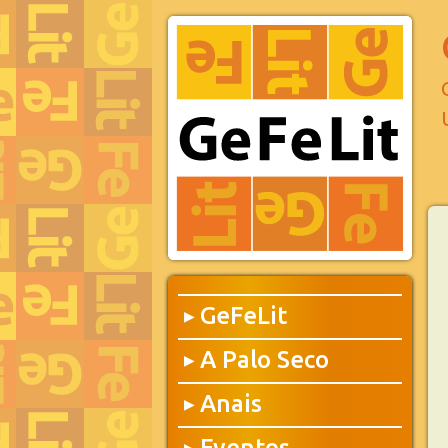
GeFeLit
▶
A Palo Seco
▶
Anais
▶
Eventos