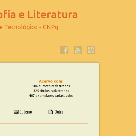
fia e Literatura
 e Tecnológico - CNPq
Acervo com:
184 autores cadastrados
325 títulos cadastrados
407 exemplares cadastrados
two_pager
news
Caderno
Outro