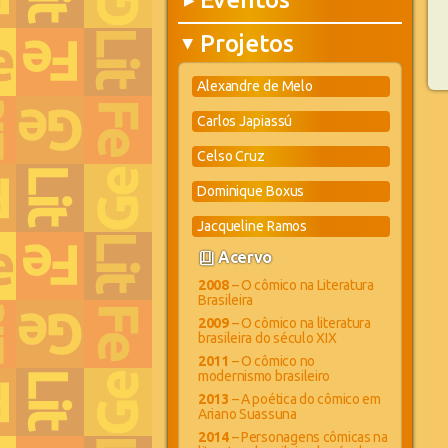
▶
Projetos
▶
Alexandre de Melo
Carlos Japiassú
Celso Cruz
Dominique Boxus
Jacqueline Ramos
book_4
Acervo
2008
– O cômico na Literatura
Brasileira
2009
– O cômico na literatura
brasileira do século XIX
2011
– O cômico no
modernismo brasileiro
2013
– A poética do cômico em
Ariano Suassuna
2014
– Personagens cômicas na