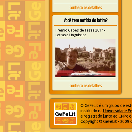
Conheça os detalhes
Você tem notícia do latim?
Prêmio Capes de Teses 2014 -
Letras e Linguística
Conheça os detalhes
O GeFeLit é um grupo de estu
instituido na
Universidade Fe
e registrado junto ao
CNPq
d
Copyright © GeFeLit • 2009