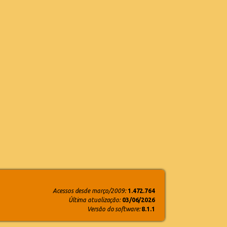
Acessos desde março/2009:
1.472.764
Última atualização:
03/06/2026
Versão do software:
8.1.1