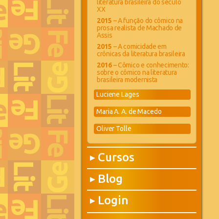
literatura brasileira do século
XX
2015
– A função do cômico na
prosa realista de Machado de
Assis
2015
– A comicidade em
crônicas da literatura brasileira
2016
– Cômico e conhecimento:
sobre o cômico na literatura
brasileira modernista
Luciene Lages
Maria A. A. de Macedo
Oliver Tolle
Cursos
▶
Blog
▶
Login
▶