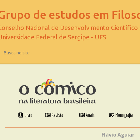
Grupo de estudos em Filoso
Conselho Nacional de Desenvolvimento Científico
Universidade Federal de Sergipe - UFS
book_4
menu_book
dictionary
checkbook
Livro
Revista
Anais
Monografia
Flávio Aguiar