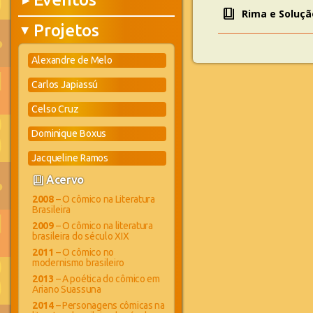
▶
book_4
Rima e Soluçã
Projetos
▶
Alexandre de Melo
Carlos Japiassú
Celso Cruz
Dominique Boxus
Jacqueline Ramos
book_4
Acervo
2008
– O cômico na Literatura
Brasileira
2009
– O cômico na literatura
brasileira do século XIX
2011
– O cômico no
modernismo brasileiro
2013
– A poética do cômico em
Ariano Suassuna
2014
– Personagens cômicas na