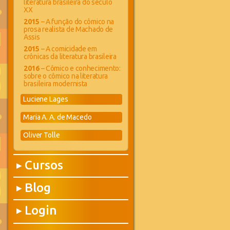
literatura brasileira do século
XX
2015
– A função do cômico na
prosa realista de Machado de
Assis
2015
– A comicidade em
crônicas da literatura brasileira
2016
– Cômico e conhecimento:
sobre o cômico na literatura
brasileira modernista
Luciene Lages
Maria A. A. de Macedo
Oliver Tolle
Cursos
▶
Blog
▶
Login
▶