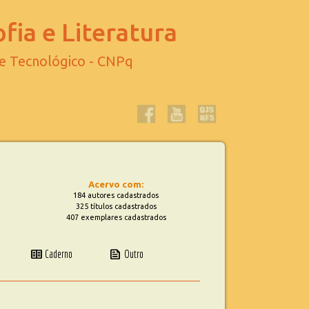
fia e Literatura
 e Tecnológico - CNPq
Acervo com:
184 autores cadastrados
325 títulos cadastrados
407 exemplares cadastrados
two_pager
news
Caderno
Outro