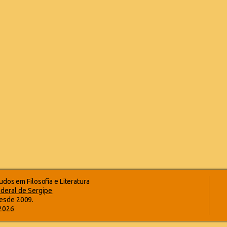
dos em Filosofia e Literatura
deral de Sergipe
esde 2009.
-2026