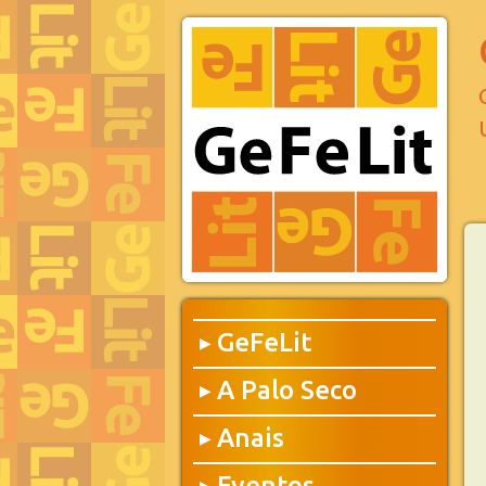
GeFeLit
▶
A Palo Seco
▶
Anais
▶
Eventos