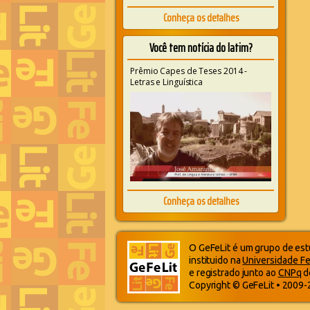
Conheça os detalhes
Você tem notícia do latim?
Prêmio Capes de Teses 2014 -
Letras e Linguística
Conheça os detalhes
O GeFeLit é um grupo de estu
instituido na
Universidade Fe
e registrado junto ao
CNPq
d
Copyright © GeFeLit • 2009