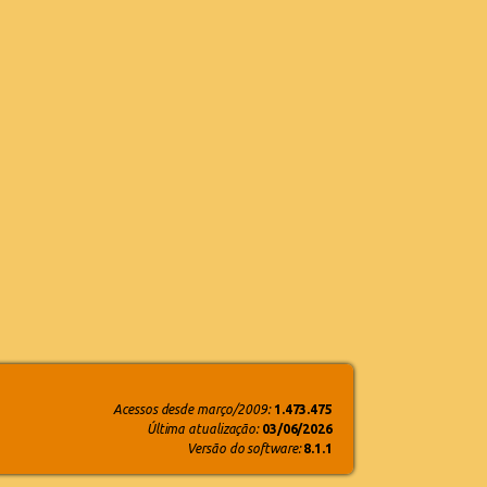
Acessos desde março/2009:
1.473.475
Última atualização:
03/06/2026
Versão do software:
8.1.1