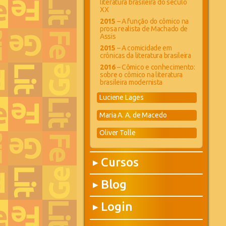
literatura brasileira do século
XX
2015
– A função do cômico na
prosa realista de Machado de
Assis
2015
– A comicidade em
crônicas da literatura brasileira
2016
– Cômico e conhecimento:
sobre o cômico na literatura
brasileira modernista
Luciene Lages
Maria A. A. de Macedo
Oliver Tolle
Cursos
▶
Blog
▶
Login
▶