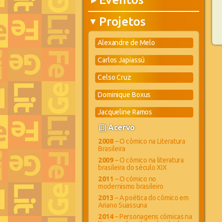
▶
Projetos
▶
Alexandre de Melo
Carlos Japiassú
Celso Cruz
Dominique Boxus
Jacqueline Ramos
book_4
Acervo
2008
– O cômico na Literatura
Brasileira
2009
– O cômico na literatura
brasileira do século XIX
2011
– O cômico no
modernismo brasileiro
2013
– A poética do cômico em
Ariano Suassuna
2014
– Personagens cômicas na