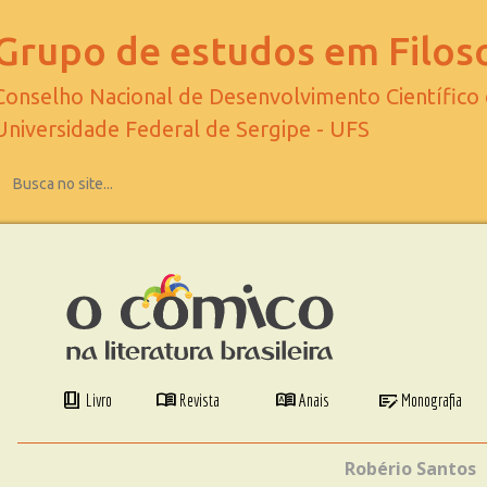
Grupo de estudos em Filoso
Conselho Nacional de Desenvolvimento Científico
Universidade Federal de Sergipe - UFS
book_4
menu_book
dictionary
checkbook
Livro
Revista
Anais
Monografia
Robério Santos