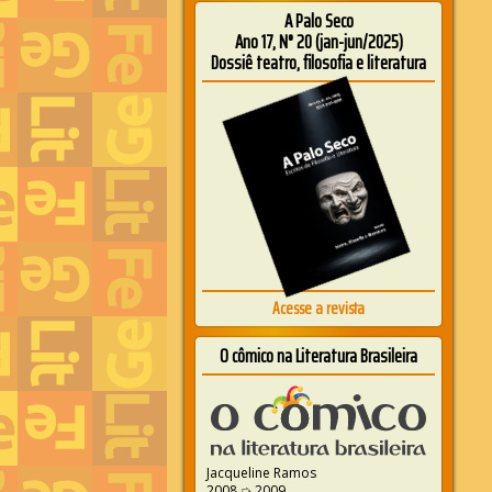
A Palo Seco
Ano 17, N° 20 (jan-jun/2025)
Dossiê teatro, filosofia e literatura
Acesse a revista
O cômico na Literatura Brasileira
Jacqueline Ramos
2008 ➭ 2009