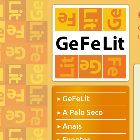
GeFeLit
▶
A Palo Seco
▶
Anais
▶
Eventos