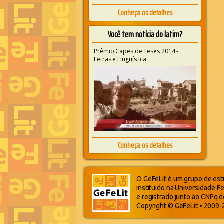
Conheça os detalhes
Você tem notícia do latim?
Prêmio Capes de Teses 2014 -
Letras e Linguística
Conheça os detalhes
O GeFeLit é um grupo de estu
instituido na
Universidade Fe
e registrado junto ao
CNPq
d
Copyright © GeFeLit • 2009