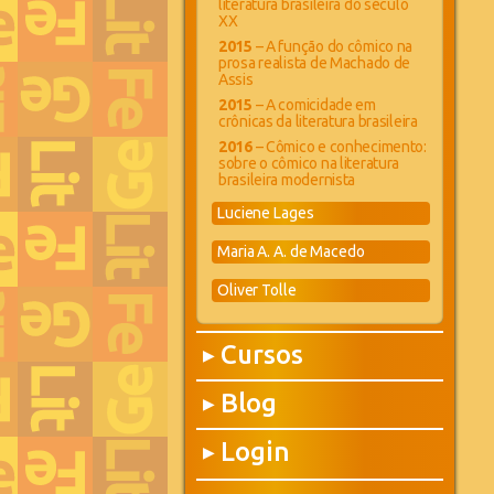
literatura brasileira do século
XX
2015
– A função do cômico na
prosa realista de Machado de
Assis
2015
– A comicidade em
crônicas da literatura brasileira
2016
– Cômico e conhecimento:
sobre o cômico na literatura
brasileira modernista
Luciene Lages
Maria A. A. de Macedo
Oliver Tolle
Cursos
▶
Blog
▶
Login
▶