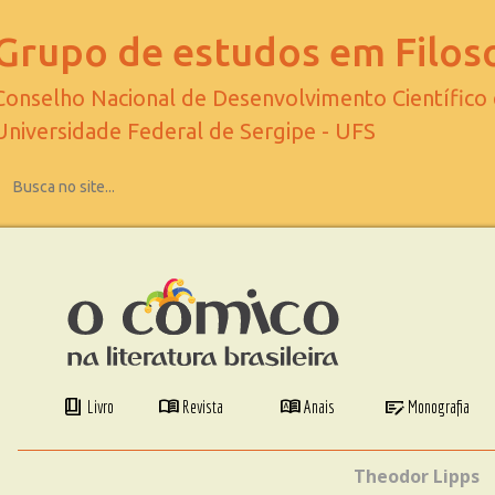
Grupo de estudos em Filoso
Conselho Nacional de Desenvolvimento Científico
Universidade Federal de Sergipe - UFS
book_4
menu_book
dictionary
checkbook
Livro
Revista
Anais
Monografia
Theodor Lipps