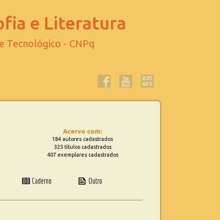
fia e Literatura
 e Tecnológico - CNPq
Acervo com:
184 autores cadastrados
325 títulos cadastrados
407 exemplares cadastrados
two_pager
news
Caderno
Outro