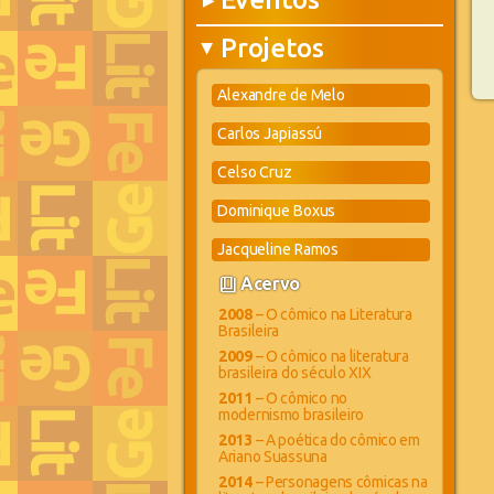
▶
Projetos
▶
Alexandre de Melo
Carlos Japiassú
Celso Cruz
Dominique Boxus
Jacqueline Ramos
book_4
Acervo
2008
– O cômico na Literatura
Brasileira
2009
– O cômico na literatura
brasileira do século XIX
2011
– O cômico no
modernismo brasileiro
2013
– A poética do cômico em
Ariano Suassuna
2014
– Personagens cômicas na