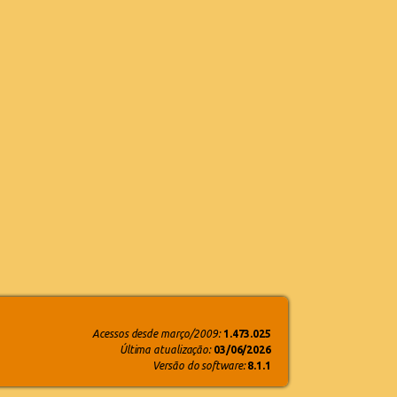
Acessos desde março/2009:
1.473.025
Última atualização:
03/06/2026
Versão do software:
8.1.1