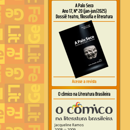
A Palo Seco
Ano 17, N° 20 (jan-jun/2025)
Dossiê teatro, filosofia e literatura
Acesse a revista
O cômico na Literatura Brasileira
Jacqueline Ramos
2008 ➭ 2009