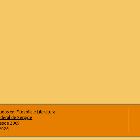
dos em Filosofia e Literatura
deral de Sergipe
esde 2009.
-2026