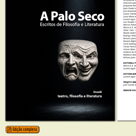
Fernando de M
Gabriela Lope
Jacqueline Ra
Jean-Claude L
José Amarante
Leonor Demétr
Lúcia Maria d
Luciene Lages 
Luiz Rosalvo 
Marcos Fonsec
Maria A. A. d
Oliver Tolle 
Renato Ambrós
Rodrigo Pinto
Romero Junior
Rosana Baptis
Tarik de Atha
Tereza Pereir
Ulisses Neves 
Vladimir de O
Waltencir Alv
William John 
EDITORIA e 
Maria A. A. d
Luciene Lages
EDITORA-GE
Luciene Lages
PROJETO GRÁ
Julio Gomes d
IMAGEM DA 
Edição completa