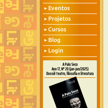
Eventos
▶
Projetos
▶
Cursos
▶
Blog
▶
Login
▶
A Palo Seco
Ano 17, N° 20 (jan-jun/2025)
Dossiê teatro, filosofia e literatura