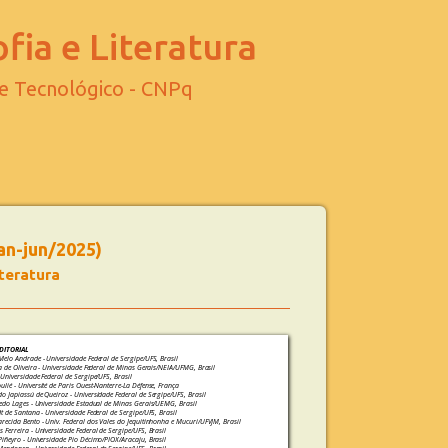
fia e Literatura
 e Tecnológico - CNPq
jan-jun/2025)
iteratura
DITORIAL
Melo Andrade - Universidade Federal de Sergipe/UFS, Brasil
ra de Oliveira - Universidade Federal de Minas Gerais/NEIA/UFMG, Brasil
 Universidade Federal de Sergipe/UFS, Brasil
lié - Université de Paris Ouest-Nanterre-La Défense, França
o Japiassú de Queiroz - Universidade Federal de Sergipe/UFS, Brasil
redo Lages - Universidade Estadual de Minas Gerais/UEMG, Brasil
dt de Santana - Universidade Federal de Sergipe/UFS, Brasil
recida Bento - Univ. Federal dos Vales do Jequitinhonha e Mucuri/UFVJM, Brasil
 Ferreira - Universidade Federal de Sergipe/UFS, Brasil
Piñeyro - Universidade Pio Décimo/PIOX/Aracaju, Brasil