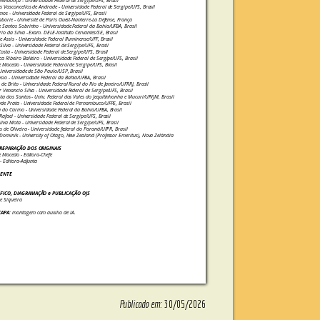
endonça - Universidade Federal de Sergipe/UFS, Brasil
s Vasconcellos de Andrade - Universidade Federal de Sergipe/UFS, Brasil
mos - Universidade Federal de Sergipe/UFS, Brasil
aborie - Université de Paris Ouest-Nanterre-La Défense, França
 Santos Sobrinho - Universidade Federal da Bahia/UFBA, Brasil
io da Silva - Exam. DELE-Instituto Cervantes/SE, Brasil
e Assis - Universidade Federal Fluminense/UFF, Brasil
Silva - Universidade Federal de Sergipe/UFS, Brasil
Costa - Universidade Federal de Sergipe/UFS, Brasil
a Ribeiro Balieiro - Universidade Federal de Sergipe/UFS, Brasil
e Macedo - Universidade Federal de Sergipe/UFS, Brasil
- Universidade de São Paulo/USP, Brasil
io - Universidade Federal da Bahia/UFBA, Brasil
 de Brito - Universidade Federal Rural do Rio de Janeiro/UFRRJ, Brasil
 Venancio Silva - Universidade Federal de Sergipe/UFS, Brasil
ta dos Santos - Univ. Federal dos Vales do Jequitinhonha e Mucuri/UFVJM, Brasil
yde Prata - Universidade Federal de Pernambuco/UFPE, Brasil
a do Carmo - Universidade Federal da Bahia/UFBA, Brasil
Rafael - Universidade Federal de Sergipe/UFS, Brasil
liva Mota - Universidade Federal de Sergipe/UFS, Brasil
es de Oliveira - Universidade federal do Paraná/UFPR, Brasil
Dominik - University of Otago, New Zealand (Professor Emeritus), Nova Zelândia
PREPARAÇÃO DOS ORIGINAIS
e Macedo - Editora-Chefe
 - Editora-Adjunta
RENTE
FICO, DIAGRAMAÇÃO e PUBLICAÇÃO OJS
e Siqueira
CAPA
: montagem com auxílio de IA.
Publicado em:
30/05/2026