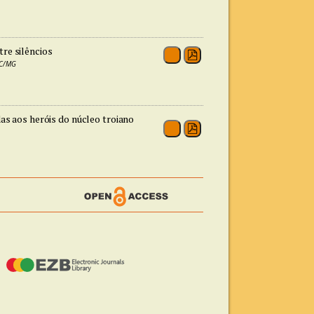
tre silêncios
UC/MG
as aos heróis do núcleo troiano