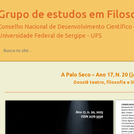
Grupo de estudos em Filoso
Conselho Nacional de Desenvolvimento Científico
Universidade Federal de Sergipe - UFS
A Palo Seco – Ano 17, N. 20 (
Dossiê teatro, filosofia e l
CONSELHO E
Alexandre de 
Anelito Perei
Beto Vianna -
Camille Dumou
Carlos Eduard
Celina Figuei
Christine Arn
Conceição Apa
Iasmim Santos
Fabian Jorge 