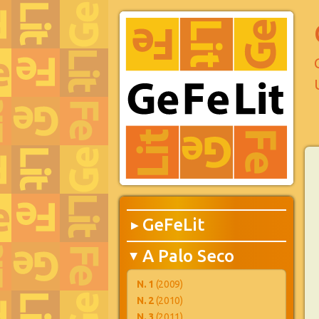
GeFeLit
▶
A Palo Seco
▶
N. 1
(2009)
N. 2
(2010)
N. 3
(2011)