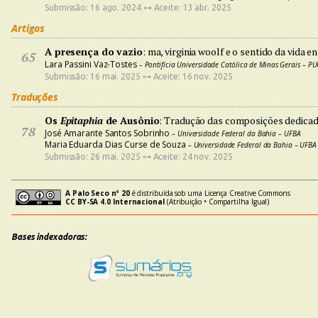
Submissão: 16 ago. 2024 ⊶ Aceite: 13 abr. 2025
Artigos
A presença do vazio
: ma, virginia woolf e o sentido da vida en
65
Lara Passini Vaz-Tostes
– Pontifícia Universidade Católica de Minas Gerais – P
Submissão: 16 mai. 2025 ⊶ Aceite: 16 nov. 2025
Traduções
Os
Epitaphia
de Ausônio
: Tradução das composições dedicad
78
José Amarante Santos Sobrinho
– Universidade Federal da Bahia – UFBA
Maria Eduarda Dias Curse de Souza
– Universidade Federal da Bahia – UFBA
Submissão: 26 mai. 2025 ⊶ Aceite: 24 nov. 2025
A Palo Seco nº 20
é distribuída sob uma Licença Creative Commons
CC BY-SA 4.0 Internacional
(Atribuição • Compartilha Igual)
Bases indexadoras: