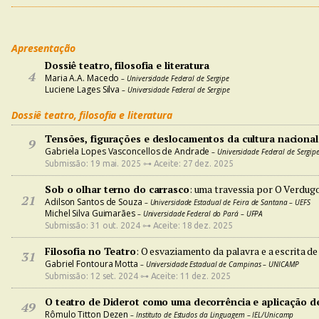
Apresentação
Dossiê teatro, filosofia e literatura
4
Maria A.A. Macedo
– Universidade Federal de Sergipe
Luciene Lages Silva
– Universidade Federal de Sergipe
Dossiê teatro, filosofia e literatura
Tensões, figurações e deslocamentos da cultura nacional
9
Gabriela Lopes Vasconcellos de Andrade
– Universidade Federal de Sergipe
Submissão: 19 mai. 2025 ⊶ Aceite: 27 dez. 2025
Sob o olhar terno do carrasco
: uma travessia por O Verdugo
21
Adilson Santos de Souza
– Universidade Estadual de Feira de Santana – UEFS
Michel Silva Guimarães
– Universidade Federal do Pará – UFPA
Submissão: 31 out. 2024 ⊶ Aceite: 18 dez. 2025
Filosofia no Teatro
: O esvaziamento da palavra e a escrita de 
31
Gabriel Fontoura Motta
– Universidade Estadual de Campinas – UNICAMP
Submissão: 12 set. 2024 ⊶ Aceite: 11 dez. 2025
O teatro de Diderot como uma decorrência e aplicação de 
49
Rômulo Titton Dezen
– Instituto de Estudos da Linguagem – IEL/Unicamp