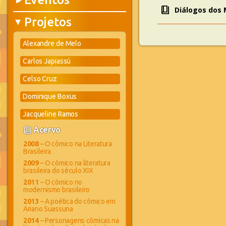
▶
book_4
Diálogos dos 
Projetos
▶
Alexandre de Melo
Carlos Japiassú
Celso Cruz
Dominique Boxus
Jacqueline Ramos
book_4
Acervo
2008
– O cômico na Literatura
Brasileira
2009
– O cômico na literatura
brasileira do século XIX
2011
– O cômico no
modernismo brasileiro
2013
– A poética do cômico em
Ariano Suassuna
2014
– Personagens cômicas na