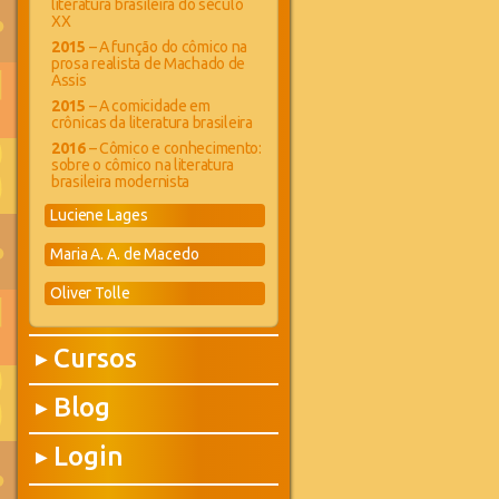
literatura brasileira do século
XX
2015
– A função do cômico na
prosa realista de Machado de
Assis
2015
– A comicidade em
crônicas da literatura brasileira
2016
– Cômico e conhecimento:
sobre o cômico na literatura
brasileira modernista
Luciene Lages
Maria A. A. de Macedo
Oliver Tolle
Cursos
▶
Blog
▶
Login
▶