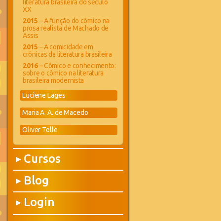
literatura brasileira do século
XX
2015
– A função do cômico na
prosa realista de Machado de
Assis
2015
– A comicidade em
crônicas da literatura brasileira
2016
– Cômico e conhecimento:
sobre o cômico na literatura
brasileira modernista
Luciene Lages
Maria A. A. de Macedo
Oliver Tolle
Cursos
▶
Blog
▶
Login
▶