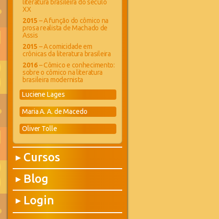
literatura brasileira do século
XX
2015
– A função do cômico na
prosa realista de Machado de
Assis
2015
– A comicidade em
crônicas da literatura brasileira
2016
– Cômico e conhecimento:
sobre o cômico na literatura
brasileira modernista
Luciene Lages
Maria A. A. de Macedo
Oliver Tolle
Cursos
▶
Blog
▶
Login
▶