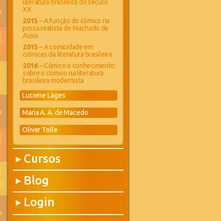
literatura brasileira do século
XX
2015
– A função do cômico na
prosa realista de Machado de
Assis
2015
– A comicidade em
crônicas da literatura brasileira
2016
– Cômico e conhecimento:
sobre o cômico na literatura
brasileira modernista
Luciene Lages
Maria A. A. de Macedo
Oliver Tolle
Cursos
▶
Blog
▶
Login
▶