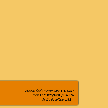
Acessos desde março/2009:
1.472.957
Última atualização:
03/06/2026
Versão do software:
8.1.1