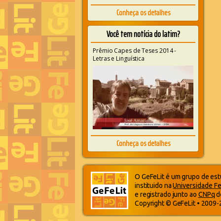
Conheça os detalhes
Você tem notícia do latim?
Prêmio Capes de Teses 2014 -
Letras e Linguística
Conheça os detalhes
O GeFeLit é um grupo de estu
instituido na
Universidade Fe
e registrado junto ao
CNPq
d
Copyright © GeFeLit • 2009