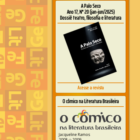
A Palo Seco
Ano 17, N° 20 (jan-jun/2025)
Dossiê teatro, filosofia e literatura
Acesse a revista
O cômico na Literatura Brasileira
Jacqueline Ramos
2008 ➭ 2009