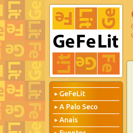
GeFeLit
▶
A Palo Seco
▶
Anais
▶
Eventos