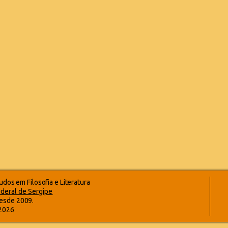
dos em Filosofia e Literatura
deral de Sergipe
esde 2009.
-2026