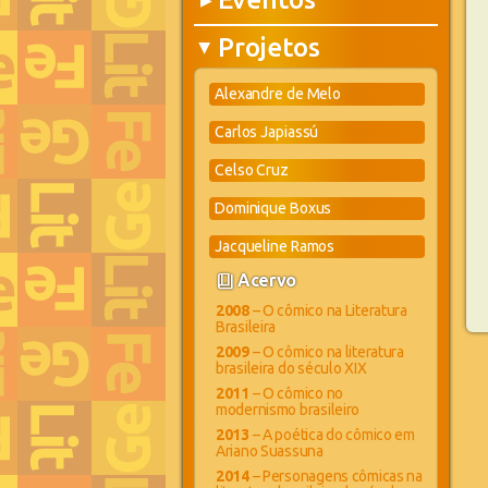
▶
Projetos
▶
Alexandre de Melo
Carlos Japiassú
Celso Cruz
Dominique Boxus
Jacqueline Ramos
book_4
Acervo
2008
– O cômico na Literatura
Brasileira
2009
– O cômico na literatura
brasileira do século XIX
2011
– O cômico no
modernismo brasileiro
2013
– A poética do cômico em
Ariano Suassuna
2014
– Personagens cômicas na