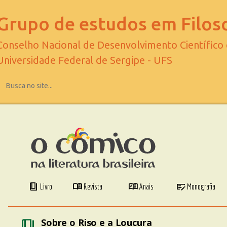
Grupo de estudos em Filoso
Conselho Nacional de Desenvolvimento Científico
Universidade Federal de Sergipe - UFS
book_4
menu_book
dictionary
checkbook
Livro
Revista
Anais
Monografia
book_4
Sobre o Riso e a Loucura