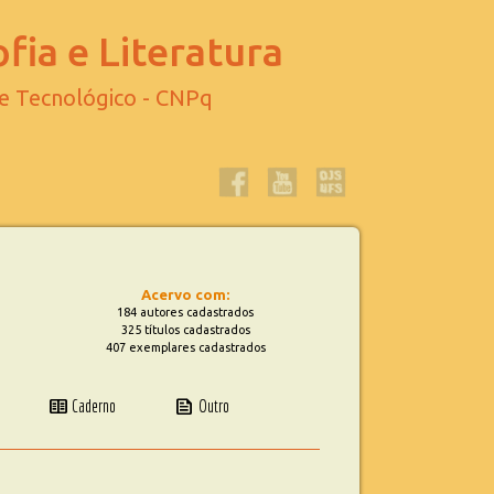
fia e Literatura
 e Tecnológico - CNPq
Acervo com:
184 autores cadastrados
325 títulos cadastrados
407 exemplares cadastrados
two_pager
news
Caderno
Outro