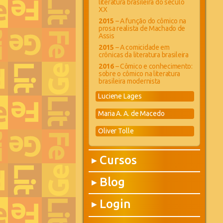
literatura brasileira do século
XX
2015
– A função do cômico na
prosa realista de Machado de
Assis
2015
– A comicidade em
crônicas da literatura brasileira
2016
– Cômico e conhecimento:
sobre o cômico na literatura
brasileira modernista
Luciene Lages
Maria A. A. de Macedo
Oliver Tolle
Cursos
▶
Blog
▶
Login
▶