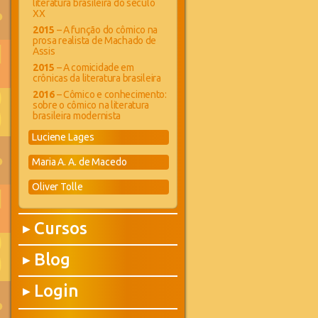
literatura brasileira do século
XX
2015
– A função do cômico na
prosa realista de Machado de
Assis
2015
– A comicidade em
crônicas da literatura brasileira
2016
– Cômico e conhecimento:
sobre o cômico na literatura
brasileira modernista
Luciene Lages
Maria A. A. de Macedo
Oliver Tolle
Cursos
▶
Blog
▶
Login
▶