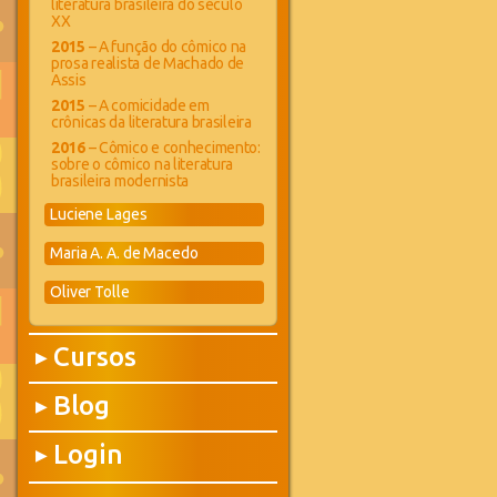
literatura brasileira do século
XX
2015
– A função do cômico na
prosa realista de Machado de
Assis
2015
– A comicidade em
crônicas da literatura brasileira
2016
– Cômico e conhecimento:
sobre o cômico na literatura
brasileira modernista
Luciene Lages
Maria A. A. de Macedo
Oliver Tolle
Cursos
▶
Blog
▶
Login
▶