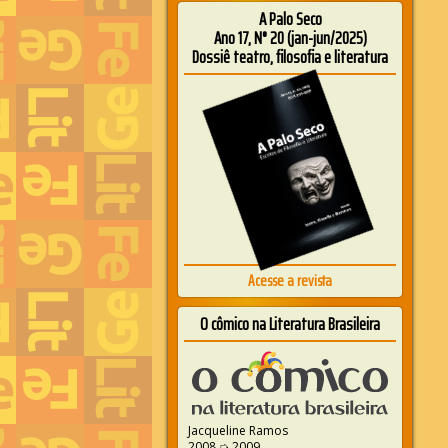
A Palo Seco
Ano 17, N° 20 (jan-jun/2025)
Dossiê teatro, filosofia e literatura
Acesse a revista
O cômico na Literatura Brasileira
Jacqueline Ramos
2008 ➭ 2009