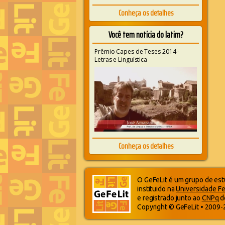
Conheça os detalhes
Você tem notícia do latim?
Prêmio Capes de Teses 2014 -
Letras e Linguística
Conheça os detalhes
O GeFeLit é um grupo de estu
instituido na
Universidade Fe
e registrado junto ao
CNPq
d
Copyright © GeFeLit • 2009