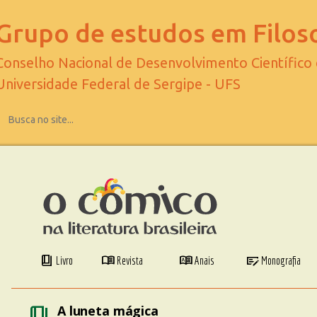
Grupo de estudos em Filoso
Conselho Nacional de Desenvolvimento Científico
Universidade Federal de Sergipe - UFS
book_4
menu_book
dictionary
checkbook
Livro
Revista
Anais
Monografia
book_4
A luneta mágica