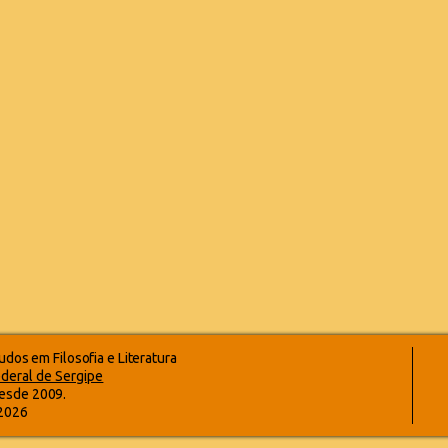
dos em Filosofia e Literatura
deral de Sergipe
esde 2009.
-2026