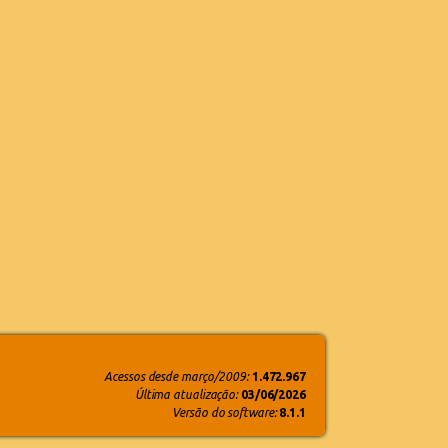
Acessos desde março/2009:
1.472.967
Última atualização:
03/06/2026
Versão do software:
8.1.1