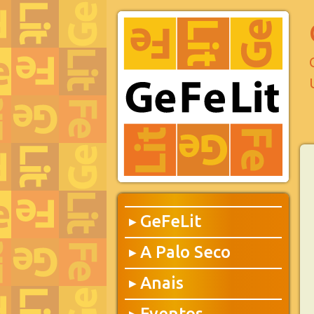
GeFeLit
▶
A Palo Seco
▶
Anais
▶
Eventos