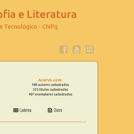
fia e Literatura
 e Tecnológico - CNPq
Acervo com:
184 autores cadastrados
325 títulos cadastrados
407 exemplares cadastrados
two_pager
news
Caderno
Outro