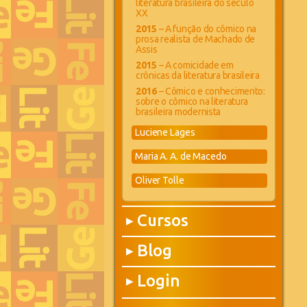
literatura brasileira do século
XX
2015
– A função do cômico na
prosa realista de Machado de
Assis
2015
– A comicidade em
crônicas da literatura brasileira
2016
– Cômico e conhecimento:
sobre o cômico na literatura
brasileira modernista
Luciene Lages
Maria A. A. de Macedo
Oliver Tolle
Cursos
▶
Blog
▶
Login
▶