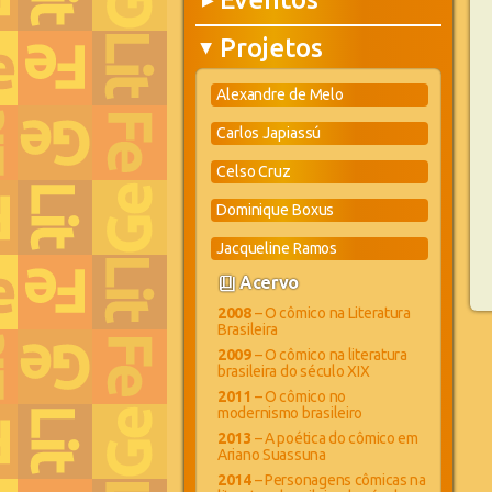
▶
Projetos
▶
Alexandre de Melo
Carlos Japiassú
Celso Cruz
Dominique Boxus
Jacqueline Ramos
book_4
Acervo
2008
– O cômico na Literatura
Brasileira
2009
– O cômico na literatura
brasileira do século XIX
2011
– O cômico no
modernismo brasileiro
2013
– A poética do cômico em
Ariano Suassuna
2014
– Personagens cômicas na