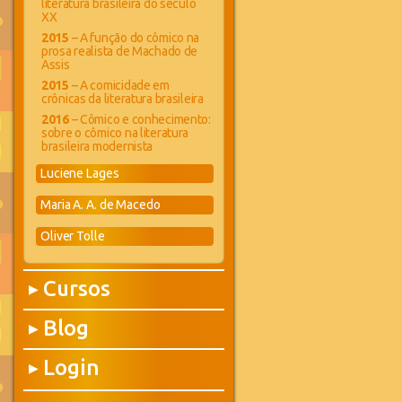
literatura brasileira do século
XX
2015
– A função do cômico na
prosa realista de Machado de
Assis
2015
– A comicidade em
crônicas da literatura brasileira
2016
– Cômico e conhecimento:
sobre o cômico na literatura
brasileira modernista
Luciene Lages
Maria A. A. de Macedo
Oliver Tolle
Cursos
▶
Blog
▶
Login
▶