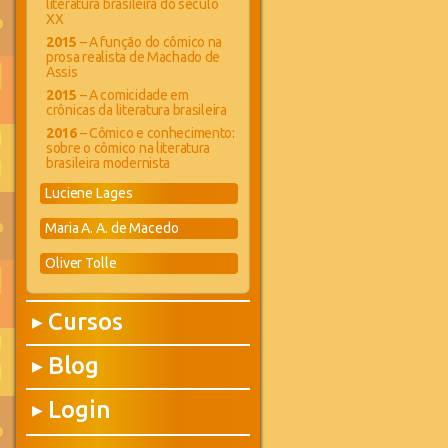
literatura brasileira do século
XX
2015
– A função do cômico na
prosa realista de Machado de
Assis
2015
– A comicidade em
crônicas da literatura brasileira
2016
– Cômico e conhecimento:
sobre o cômico na literatura
brasileira modernista
Luciene Lages
Maria A. A. de Macedo
Oliver Tolle
Cursos
▶
Blog
▶
Login
▶