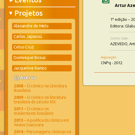
▶
Artur Az
Projetos
▶
1ª edição – 2
Editora: Glab
Alexandre de Melo
Carlos Japiassú
Como citar:
AZEVEDO, Art
Celso Cruz
Aquisição:
Dominique Boxus
CNPq - 2012
Jacqueline Ramos
book_4
Acervo
2008
– O cômico na Literatura
Brasileira
2009
– O cômico na literatura
brasileira do século XIX
2011
– O cômico no
modernismo brasileiro
2013
– A poética do cômico em
Ariano Suassuna
2014
– Personagens cômicas na