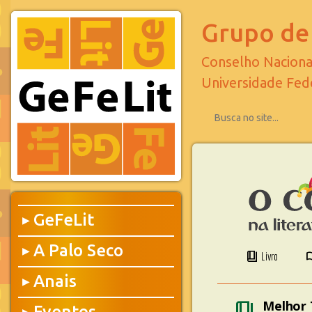
Grupo de 
Conselho Naciona
Universidade Fed
GeFeLit
▶
A Palo Seco
▶
book_4
menu
Livro
Anais
▶
book_4
Melhor 
Eventos