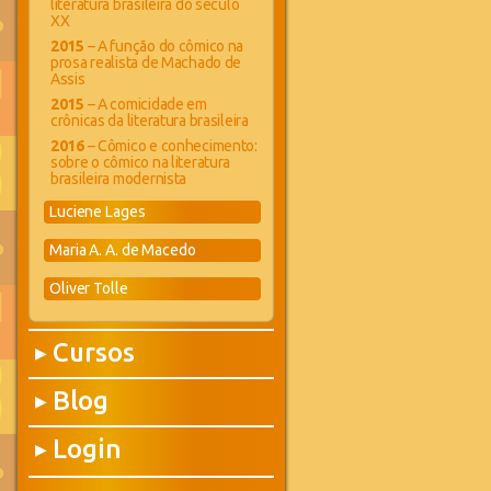
literatura brasileira do século
XX
2015
– A função do cômico na
prosa realista de Machado de
Assis
2015
– A comicidade em
crônicas da literatura brasileira
2016
– Cômico e conhecimento:
sobre o cômico na literatura
brasileira modernista
Luciene Lages
Maria A. A. de Macedo
Oliver Tolle
Cursos
▶
Blog
▶
Login
▶