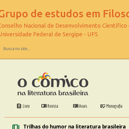
Grupo de estudos em Filoso
Conselho Nacional de Desenvolvimento Científico
Universidade Federal de Sergipe - UFS
book_4
menu_book
dictionary
checkbook
Livro
Revista
Anais
Monografia
book_4
Trilhas do humor na literatura brasileira