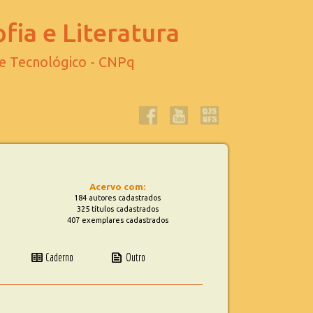
fia e Literatura
 e Tecnológico - CNPq
Acervo com:
184 autores cadastrados
325 títulos cadastrados
407 exemplares cadastrados
two_pager
news
Caderno
Outro