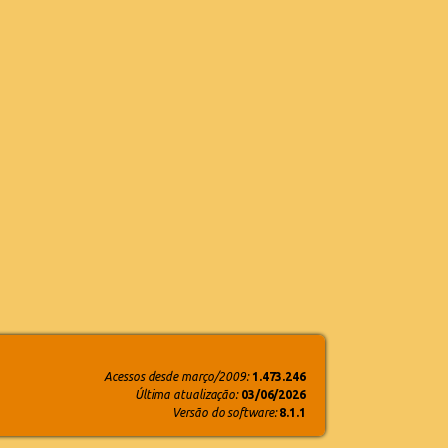
Acessos desde março/2009:
1.473.246
Última atualização:
03/06/2026
Versão do software:
8.1.1