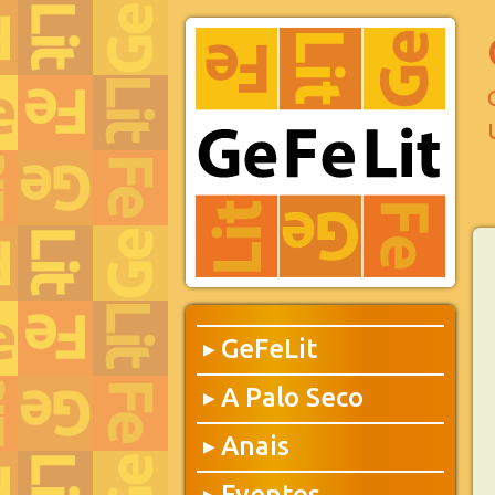
GeFeLit
▶
A Palo Seco
▶
Anais
▶
Eventos