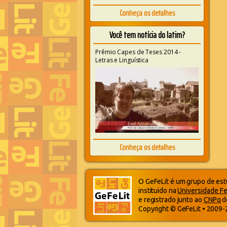
Conheça os detalhes
Você tem notícia do latim?
Prêmio Capes de Teses 2014 -
Letras e Linguística
Conheça os detalhes
O GeFeLit é um grupo de estu
instituido na
Universidade Fe
e registrado junto ao
CNPq
d
Copyright © GeFeLit • 2009