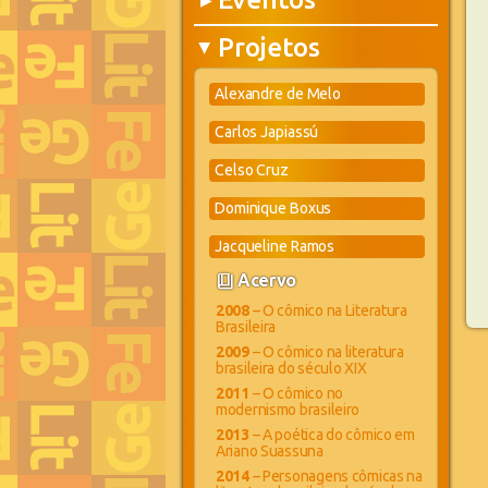
▶
Projetos
▶
Alexandre de Melo
Carlos Japiassú
Celso Cruz
Dominique Boxus
Jacqueline Ramos
book_4
Acervo
2008
– O cômico na Literatura
Brasileira
2009
– O cômico na literatura
brasileira do século XIX
2011
– O cômico no
modernismo brasileiro
2013
– A poética do cômico em
Ariano Suassuna
2014
– Personagens cômicas na