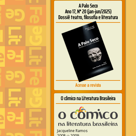
A Palo Seco
Ano 17, N° 20 (jan-jun/2025)
Dossiê teatro, filosofia e literatura
Acesse a revista
O cômico na Literatura Brasileira
Jacqueline Ramos
2008 ➭ 2009