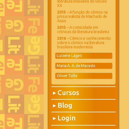
literatura brasileira do século
XX
2015
– A função do cômico na
prosa realista de Machado de
Assis
2015
– A comicidade em
crônicas da literatura brasileira
2016
– Cômico e conhecimento:
sobre o cômico na literatura
brasileira modernista
Luciene Lages
Maria A. A. de Macedo
Oliver Tolle
Cursos
▶
Blog
▶
Login
▶