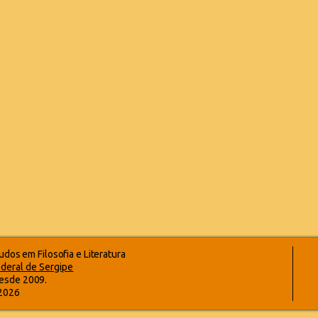
dos em Filosofia e Literatura
deral de Sergipe
esde 2009.
-2026