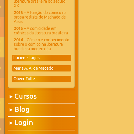
literatura brasileira do século
XX
2015
– A função do cômico na
prosa realista de Machado de
Assis
2015
– A comicidade em
crônicas da literatura brasileira
2016
– Cômico e conhecimento:
sobre o cômico na literatura
brasileira modernista
Luciene Lages
Maria A. A. de Macedo
Oliver Tolle
Cursos
▶
Blog
▶
Login
▶