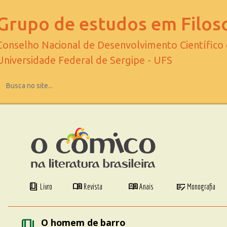
Grupo de estudos em Filoso
Conselho Nacional de Desenvolvimento Científico
Universidade Federal de Sergipe - UFS
book_4
menu_book
dictionary
checkbook
Livro
Revista
Anais
Monografia
book_4
O homem de barro