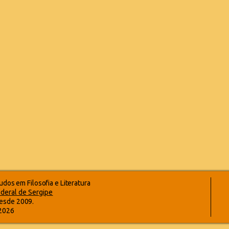
dos em Filosofia e Literatura
deral de Sergipe
esde 2009.
-2026