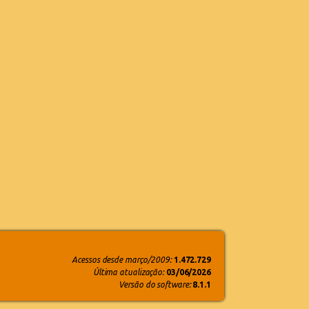
Acessos desde março/2009:
1.472.729
Última atualização:
03/06/2026
Versão do software:
8.1.1