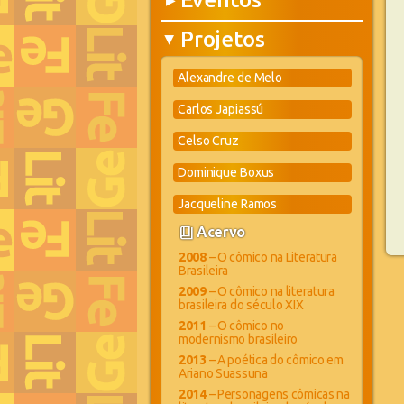
▶
Projetos
▶
Alexandre de Melo
Carlos Japiassú
Celso Cruz
Dominique Boxus
Jacqueline Ramos
book_4
Acervo
2008
– O cômico na Literatura
Brasileira
2009
– O cômico na literatura
brasileira do século XIX
2011
– O cômico no
modernismo brasileiro
2013
– A poética do cômico em
Ariano Suassuna
2014
– Personagens cômicas na