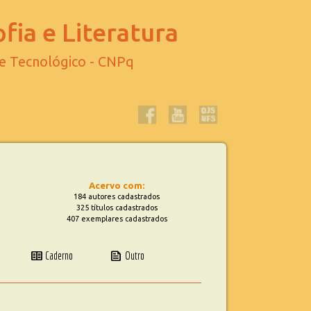
fia e Literatura
 e Tecnológico - CNPq
Acervo com:
184 autores cadastrados
325 títulos cadastrados
407 exemplares cadastrados
two_pager
news
Caderno
Outro