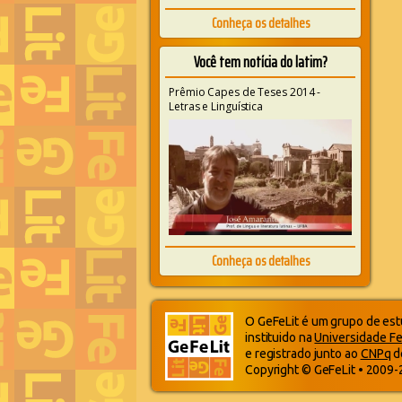
Conheça os detalhes
Você tem notícia do latim?
Prêmio Capes de Teses 2014 -
Letras e Linguística
Conheça os detalhes
O GeFeLit é um grupo de estu
instituido na
Universidade Fe
e registrado junto ao
CNPq
d
Copyright © GeFeLit • 2009