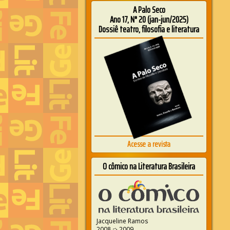
A Palo Seco
Ano 17, N° 20 (jan-jun/2025)
Dossiê teatro, filosofia e literatura
Acesse a revista
O cômico na Literatura Brasileira
Jacqueline Ramos
2008 ➭ 2009