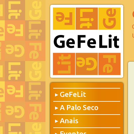
GeFeLit
▶
A Palo Seco
▶
Anais
▶
Eventos