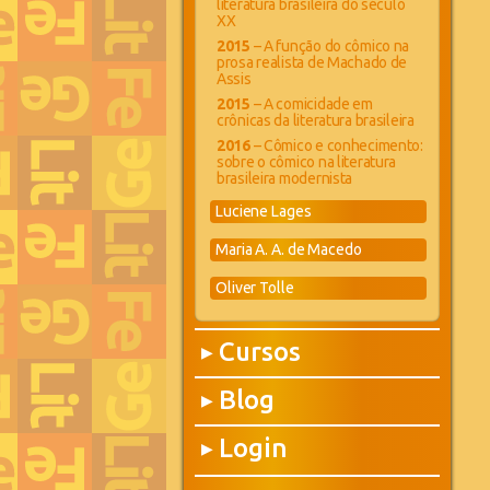
literatura brasileira do século
XX
2015
– A função do cômico na
prosa realista de Machado de
Assis
2015
– A comicidade em
crônicas da literatura brasileira
2016
– Cômico e conhecimento:
sobre o cômico na literatura
brasileira modernista
Luciene Lages
Maria A. A. de Macedo
Oliver Tolle
Cursos
▶
Blog
▶
Login
▶