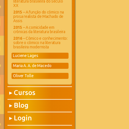
literatura brasileira do século
XX
2015
– A função do cômico na
prosa realista de Machado de
Assis
2015
– A comicidade em
crônicas da literatura brasileira
2016
– Cômico e conhecimento:
sobre o cômico na literatura
brasileira modernista
Luciene Lages
Maria A. A. de Macedo
Oliver Tolle
Cursos
▶
Blog
▶
Login
▶