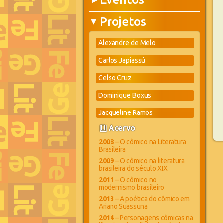
▶
Projetos
▶
Alexandre de Melo
Carlos Japiassú
Celso Cruz
Dominique Boxus
Jacqueline Ramos
book_4
Acervo
2008
– O cômico na Literatura
Brasileira
2009
– O cômico na literatura
brasileira do século XIX
2011
– O cômico no
modernismo brasileiro
2013
– A poética do cômico em
Ariano Suassuna
2014
– Personagens cômicas na