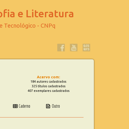
fia e Literatura
 e Tecnológico - CNPq
Acervo com:
184 autores cadastrados
325 títulos cadastrados
407 exemplares cadastrados
two_pager
news
Caderno
Outro