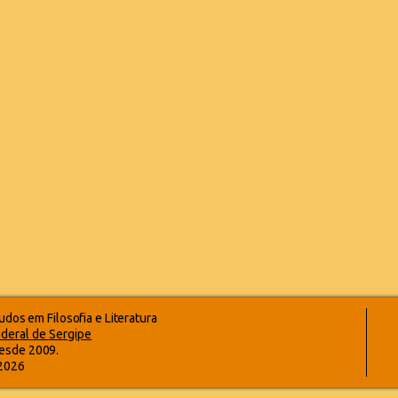
dos em Filosofia e Literatura
deral de Sergipe
esde 2009.
-2026