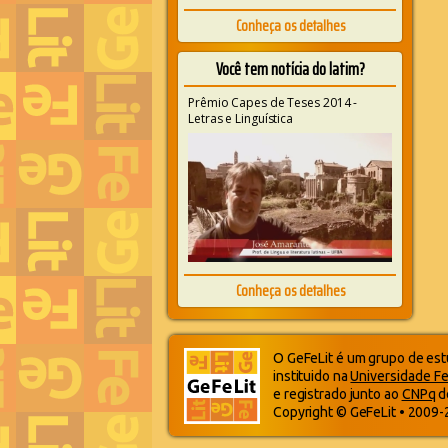
Conheça os detalhes
Você tem notícia do latim?
Prêmio Capes de Teses 2014 -
Letras e Linguística
Conheça os detalhes
O GeFeLit é um grupo de estu
instituido na
Universidade Fe
e registrado junto ao
CNPq
d
Copyright © GeFeLit • 2009