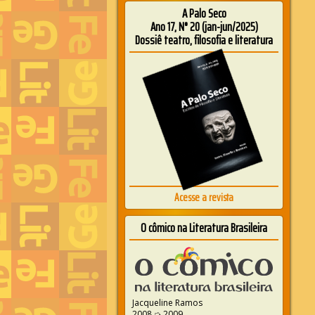
A Palo Seco
Ano 17, N° 20 (jan-jun/2025)
Dossiê teatro, filosofia e literatura
Acesse a revista
O cômico na Literatura Brasileira
Jacqueline Ramos
2008 ➭ 2009