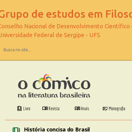
Grupo de estudos em Filoso
Conselho Nacional de Desenvolvimento Científico
Universidade Federal de Sergipe - UFS
book_4
menu_book
dictionary
checkbook
Livro
Revista
Anais
Monografia
book_4
História concisa do Brasil