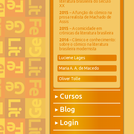
literatura brasileira do século
XX
2015
– A função do cômico na
prosa realista de Machado de
Assis
2015
– A comicidade em
crônicas da literatura brasileira
2016
– Cômico e conhecimento:
sobre o cômico na literatura
brasileira modernista
Luciene Lages
Maria A. A. de Macedo
Oliver Tolle
Cursos
▶
Blog
▶
Login
▶