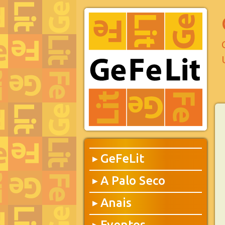
GeFeLit
▶
A Palo Seco
▶
Anais
▶
Eventos