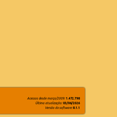
Acessos desde março/2009:
1.472.798
Última atualização:
03/06/2026
Versão do software:
8.1.1