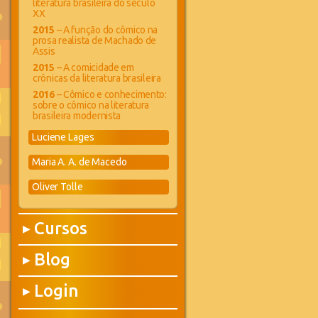
literatura brasileira do século
XX
2015
– A função do cômico na
prosa realista de Machado de
Assis
2015
– A comicidade em
crônicas da literatura brasileira
2016
– Cômico e conhecimento:
sobre o cômico na literatura
brasileira modernista
Luciene Lages
Maria A. A. de Macedo
Oliver Tolle
Cursos
▶
Blog
▶
Login
▶