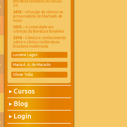
literatura brasileira do século
XX
2015
– A função do cômico na
prosa realista de Machado de
Assis
2015
– A comicidade em
crônicas da literatura brasileira
2016
– Cômico e conhecimento:
sobre o cômico na literatura
brasileira modernista
Luciene Lages
Maria A. A. de Macedo
Oliver Tolle
Cursos
▶
Blog
▶
Login
▶