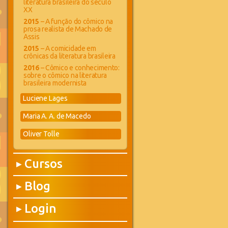
literatura brasileira do século
XX
2015
– A função do cômico na
prosa realista de Machado de
Assis
2015
– A comicidade em
crônicas da literatura brasileira
2016
– Cômico e conhecimento:
sobre o cômico na literatura
brasileira modernista
Luciene Lages
Maria A. A. de Macedo
Oliver Tolle
Cursos
▶
Blog
▶
Login
▶