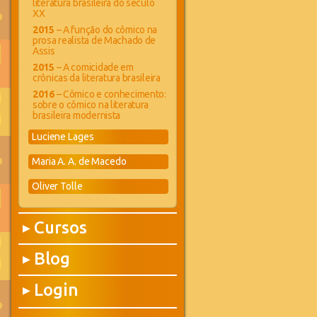
literatura brasileira do século
XX
2015
– A função do cômico na
prosa realista de Machado de
Assis
2015
– A comicidade em
crônicas da literatura brasileira
2016
– Cômico e conhecimento:
sobre o cômico na literatura
brasileira modernista
Luciene Lages
Maria A. A. de Macedo
Oliver Tolle
Cursos
▶
Blog
▶
Login
▶