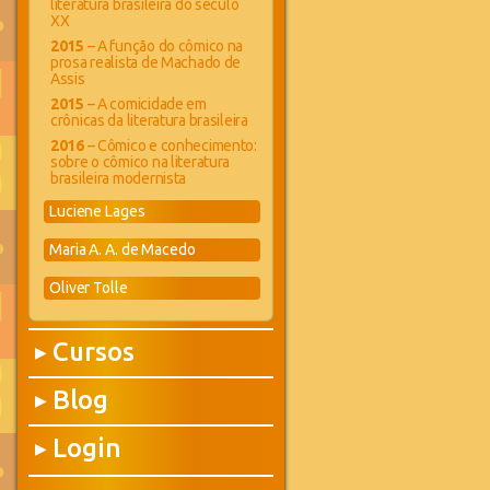
literatura brasileira do século
XX
2015
– A função do cômico na
prosa realista de Machado de
Assis
2015
– A comicidade em
crônicas da literatura brasileira
2016
– Cômico e conhecimento:
sobre o cômico na literatura
brasileira modernista
Luciene Lages
Maria A. A. de Macedo
Oliver Tolle
Cursos
▶
Blog
▶
Login
▶