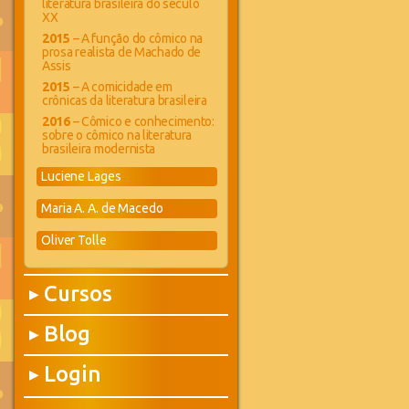
literatura brasileira do século
XX
2015
– A função do cômico na
prosa realista de Machado de
Assis
2015
– A comicidade em
crônicas da literatura brasileira
2016
– Cômico e conhecimento:
sobre o cômico na literatura
brasileira modernista
Luciene Lages
Maria A. A. de Macedo
Oliver Tolle
Cursos
▶
Blog
▶
Login
▶