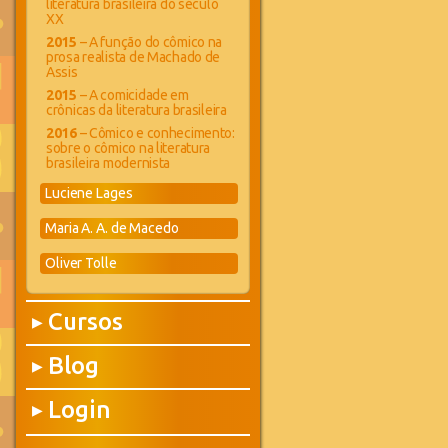
literatura brasileira do século
XX
2015
– A função do cômico na
prosa realista de Machado de
Assis
2015
– A comicidade em
crônicas da literatura brasileira
2016
– Cômico e conhecimento:
sobre o cômico na literatura
brasileira modernista
Luciene Lages
Maria A. A. de Macedo
Oliver Tolle
Cursos
▶
Blog
▶
Login
▶