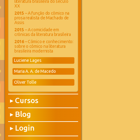
literatura brasileira do século
XX
2015
– A função do cômico na
prosa realista de Machado de
Assis
2015
– A comicidade em
crônicas da literatura brasileira
2016
– Cômico e conhecimento:
sobre o cômico na literatura
brasileira modernista
Luciene Lages
Maria A. A. de Macedo
Oliver Tolle
Cursos
▶
Blog
▶
Login
▶